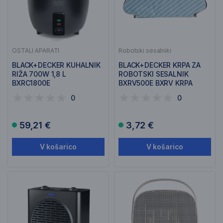
OSTALI APARATI
Robotski sesalniki
BLACK+DECKER KUHALNIK
BLACK+DECKER KRPA ZA
RIŽA 700W 1,8 L
ROBOTSKI SESALNIK
BXRC1800E
BXRV500E BXRV KRPA
0
0
59,21 €
3,72 €
V košarico
V košarico