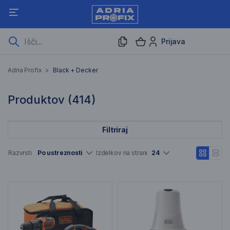
Prijava
Black + Decker
Adria Profix
>
Black + Decker
414 Rezultati iskanja
Produktov (
414
)
Filtriraj
Seznam artiklov
Razvrsti
Po ustreznosti
Izdelkov na strani
24