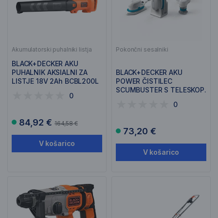
Akumulatorski puhalniki listja
Pokončni sesalniki
BLACK+DECKER AKU
PUHALNIK AKSIALNI ZA
BLACK+DECKER AKU
LISTJE 18V 2Ah BCBL200L
POWER ČISTILEC
SCUMBUSTER S TELESKOP.
0
PALICO BHPC220
0
84,92 €
164,58 €
73,20 €
V košarico
V košarico