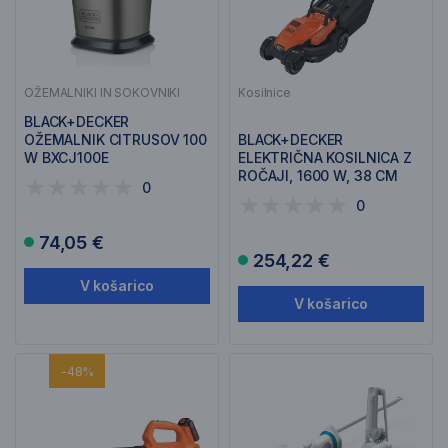
OŽEMALNIKI IN SOKOVNIKI
Kosilnice
BLACK+DECKER
OŽEMALNIK CITRUSOV 100
BLACK+DECKER
W BXCJ100E
ELEKTRIČNA KOSILNICA Z
ROČAJI, 1600 W, 38 CM
0
BEMW471BH
0
74,05 €
254,22 €
V košarico
V košarico
-48%