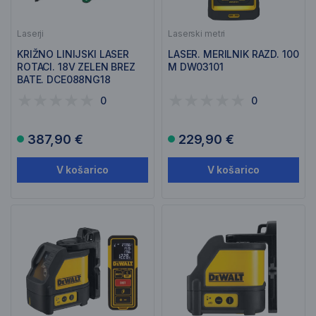
Laserji
Laserski metri
KRIŽNO LINIJSKI LASER
LASER. MERILNIK RAZD. 100
ROTACI. 18V ZELEN BREZ
M DW03101
BATE. DCE088NG18
0
0
387,90 €
229,90 €
V košarico
V košarico