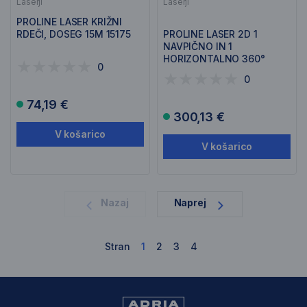
Laserji
Laserji
PROLINE LASER KRIŽNI
RDEČI, DOSEG 15M 15175
PROLINE LASER 2D 1
NAVPIČNO IN 1
HORIZONTALNO 360°
0
ZELENI 15179
0
74,19 €
300,13 €
V košarico
V košarico
1
Nazaj
Naprej
Stran
1
2
3
4