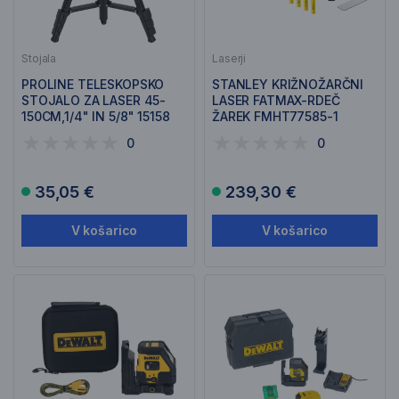
Stojala
Laserji
PROLINE TELESKOPSKO
STANLEY KRIŽNOŽARČNI
STOJALO ZA LASER 45-
LASER FATMAX-RDEČ
150CM,1/4" IN 5/8" 15158
ŽAREK FMHT77585-1
0
0
35,05 €
239,30 €
V košarico
V košarico