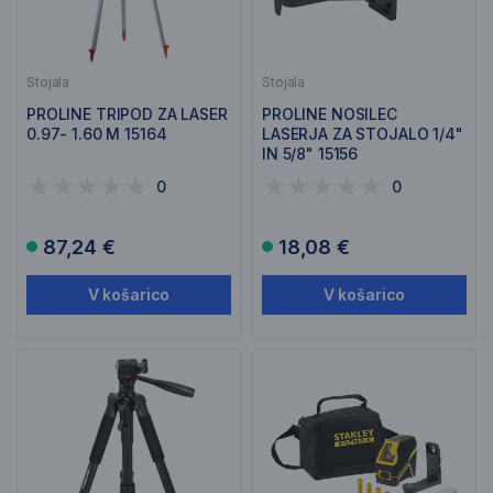
Stojala
Stojala
PROLINE TRIPOD ZA LASER
PROLINE NOSILEC
0.97- 1.60 M 15164
LASERJA ZA STOJALO 1/4"
IN 5/8" 15156
0
0
87,24 €
18,08 €
V košarico
V košarico