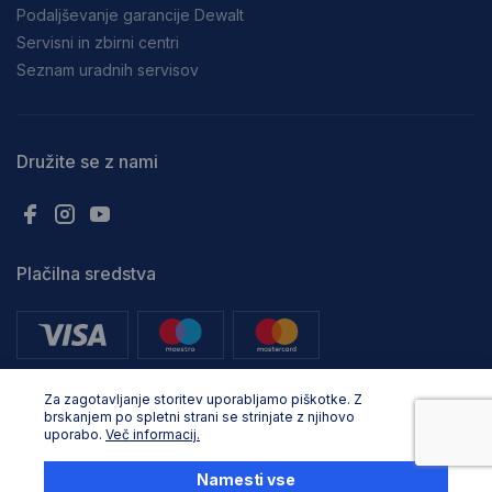
Podaljševanje garancije Dewalt
Servisni in zbirni centri
Seznam uradnih servisov
Družite se z nami
Plačilna sredstva
Za zagotavljanje storitev uporabljamo piškotke. Z
brskanjem po spletni strani se strinjate z njihovo
uporabo.
Več informacij.
Vse pravice pridržane. © Adria Profix d.o.o.. 2024, Oblikovanje in
razvoj:
Business Solutions
Namesti vse