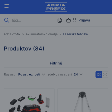
Prijava
Laserska tehnika
Adria Profix
>
Akumulatorsko orodje
>
Laserska tehnika
84 Rezultati iskanja
Produktov (
84
)
Filtriraj
Seznam artiklov
Razvrsti
Po ustreznosti
Izdelkov na strani
24