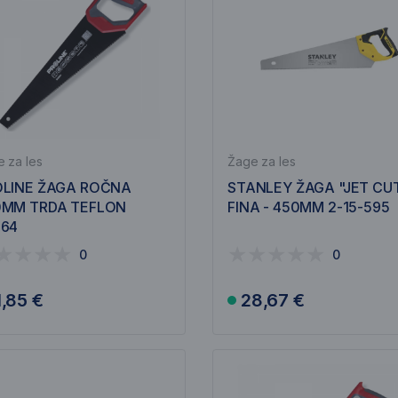
 za les
Žage za les
OLINE ŽAGA ROČNA
STANLEY ŽAGA "JET CU
0MM TRDA TEFLON
FINA - 450MM 2-15-595
864
0
0
1,85 €
28,67 €
V košarico
V košarico