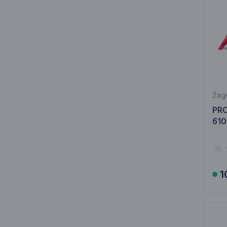
Žage
PRO
610
1