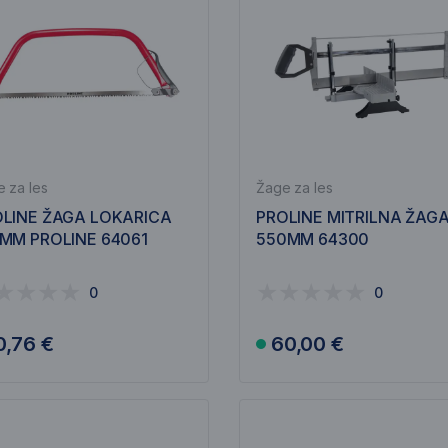
 za les
Žage za les
LINE ŽAGA LOKARICA
PROLINE MITRILNA ŽAG
MM PROLINE 64061
550MM 64300
0
0
0,76 €
60,00 €
V košarico
V košarico