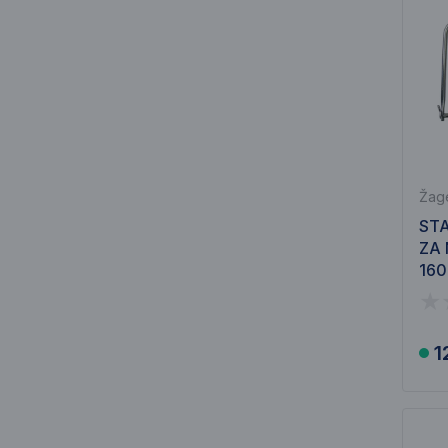
Žage
STA
ZA 
160
1