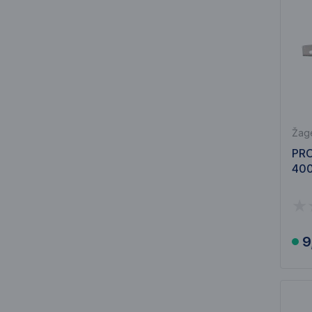
Žage
PR
40
9