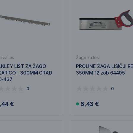
 za les
Žage za les
NLEY LIST ZA ŽAGO
PROLINE ŽAGA LISIČJI R
KARICO - 300MM GRAD
350MM 12 zob 64405
0-437
0
0
,44 €
8,43 €
V košarico
V košarico