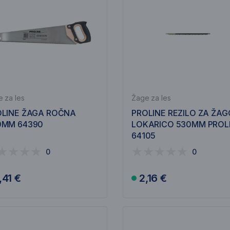
 za les
Žage za les
OLINE ŽAGA ROČNA
PROLINE REZILO ZA ŽAG
0MM 64390
LOKARICO 530MM PROL
64105
0
0
,41 €
2,16 €
V košarico
V košarico