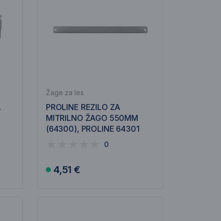
Žage za les
A
PROLINE REZILO ZA
MITRILNO ŽAGO 550MM
(64300), PROLINE 64301
0
4,51 €
V košarico