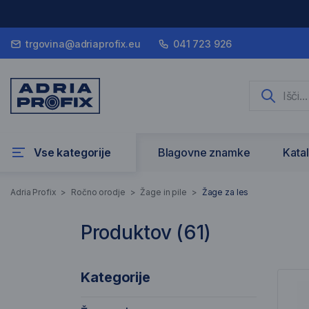
trgovina@adriaprofix.eu
041 723 926
Vse kategorije
Blagovne znamke
Kata
Žage za les
Adria Profix
>
Ročno orodje
>
Žage in pile
>
Žage za les
Produktov (
61
)
61 Rezultati iskanja
Sez
Kategorije