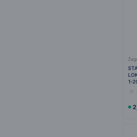
Žage
STA
LO
1-2
2