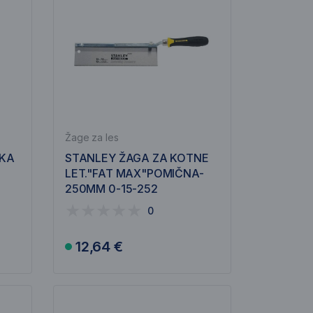
Žage za les
SKA
STANLEY ŽAGA ZA KOTNE
LET."FAT MAX"POMIČNA-
250MM 0-15-252
0
12,64 €
V košarico