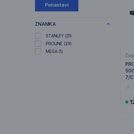
Ponastavi
ZNAMKA
STANLEY
(31)
PROLINE
(29)
MEGA
(1)
Žage
PR
50
7/C
1