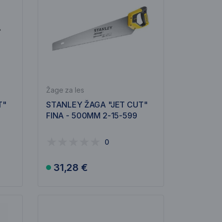
Žage za les
T"
STANLEY ŽAGA "JET CUT"
FINA - 500MM 2-15-599
0
31,28 €
V košarico