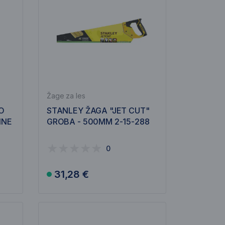
Žage za les
O
STANLEY ŽAGA "JET CUT"
INE
GROBA - 500MM 2-15-288
0
31,28 €
V košarico