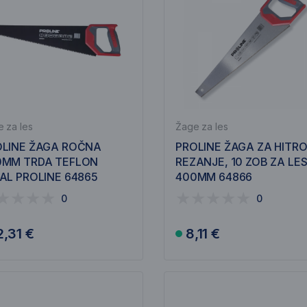
 za les
Žage za les
OLINE ŽAGA ROČNA
PROLINE ŽAGA ZA HITR
0MM TRDA TEFLON
REZANJE, 10 ZOB ZA LE
AL PROLINE 64865
400MM 64866
0
0
2,31 €
8,11 €
V košarico
V košarico