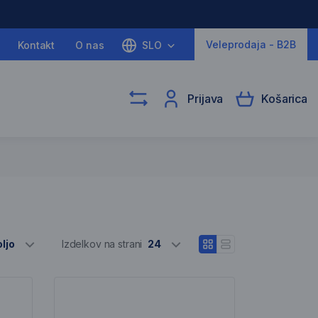
Veleprodaja - B2B
Kontakt
O nas
SLO
Prijava
Košarica
Izber različne
ljo
Izdelkov na strani
24
Odpri pogled blokov
Odpri vrstični pogle