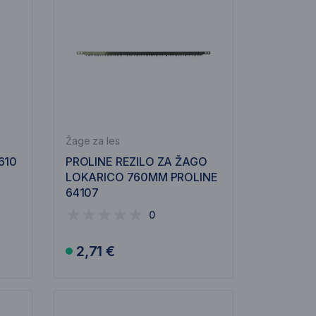
Žage za les
610
PROLINE REZILO ZA ŽAGO
LOKARICO 760MM PROLINE
64107
0
2,71 €
V košarico