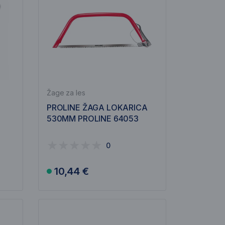
Žage za les
O
PROLINE ŽAGA LOKARICA
S
530MM PROLINE 64053
0
10,44 €
V košarico