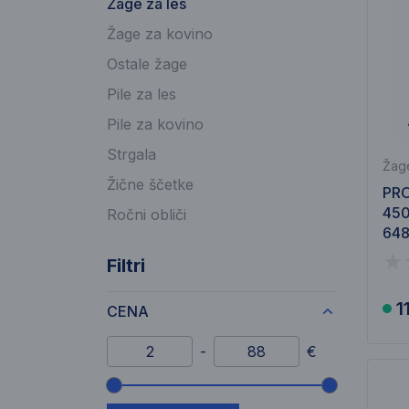
Žage za les
Žage za kovino
Ostale žage
Pile za les
Pile za kovino
Strgala
Žage
Žične ščetke
PR
45
Ročni obliči
64
Filtri
1
CENA
Minimalni znesek
Maksimalni znesek
-
€
Drsnik cenovnega razpona