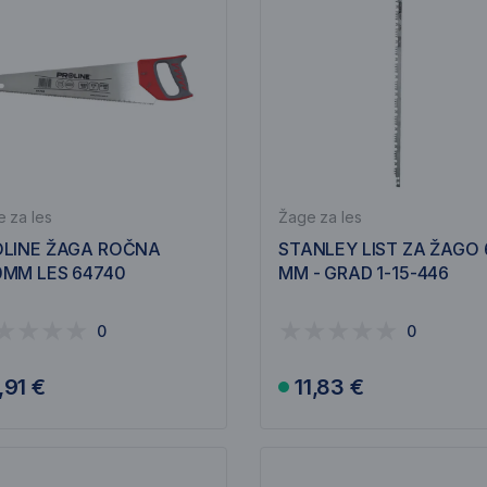
 za les
Žage za les
OLINE ŽAGA ROČNA
STANLEY LIST ZA ŽAGO 
MM LES 64740
MM - GRAD 1-15-446
0
0
,91 €
11,83 €
V košarico
V košarico