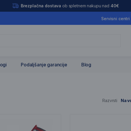
Brezplačna dostava
ob spletnem nakupu nad
40€
Servisni centri
logi
Podaljšanje garancije
Blog
Razvrsti
Na vo
nam artiklov