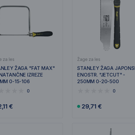
 za les
Žage za les
NLEY ŽAGA "FAT MAX"
STANLEY ŽAGA JAPON
NATANČNE IZREZE
ENOSTR. "JETCUT" -
MM 0-15-106
250MM 0-20-500
0
0
2,11 €
29,71 €
V košarico
V košarico