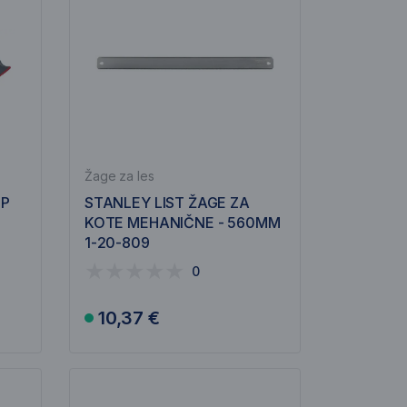
Žage za les
EP
STANLEY LIST ŽAGE ZA
KOTE MEHANIČNE - 560MM
1-20-809
0
10,37 €
V košarico