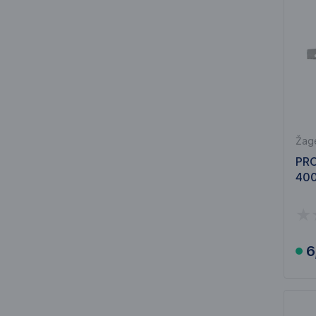
Žage
PR
400
6