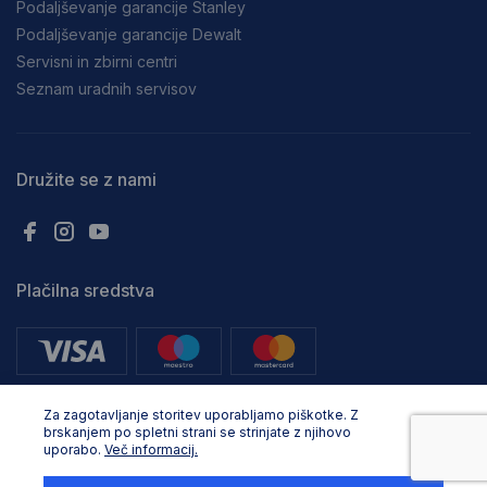
Podaljševanje garancije Stanley
Podaljševanje garancije Dewalt
Servisni in zbirni centri
Seznam uradnih servisov
Družite se z nami
Plačilna sredstva
Za zagotavljanje storitev uporabljamo piškotke. Z
brskanjem po spletni strani se strinjate z njihovo
uporabo.
Več informacij.
Vse pravice pridržane. © Adria Profix d.o.o.. 2024, Oblikovanje in
razvoj:
Business Solutions