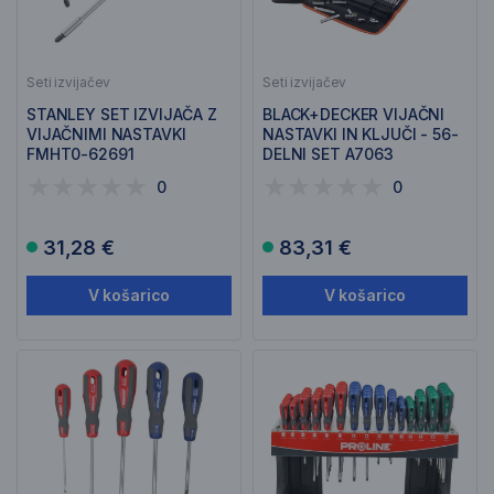
Seti izvijačev
Seti izvijačev
STANLEY SET IZVIJAČA Z
BLACK+DECKER VIJAČNI
VIJAČNIMI NASTAVKI
NASTAVKI IN KLJUČI - 56-
FMHT0-62691
DELNI SET A7063
0
0
31,28 €
83,31 €
V košarico
V košarico