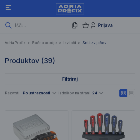
Prijava
Seti izvijačev
Adria Profix
>
Ročno orodje
>
Izvijači
>
Seti izvijačev
39 Rezultati iskanja
Produktov (
39
)
Filtriraj
Seznam artiklov
Razvrsti
Po ustreznosti
Izdelkov na strani
24