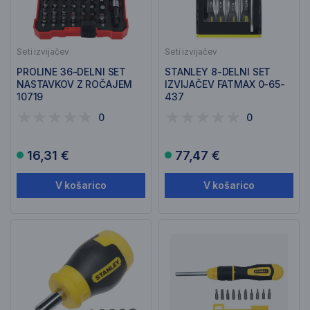
Seti izvijačev
Seti izvijačev
PROLINE 36-DELNI SET
STANLEY 8-DELNI SET
NASTAVKOV Z ROČAJEM
IZVIJAČEV FATMAX 0-65-
10719
437
0
0
16,31 €
77,47 €
V košarico
V košarico