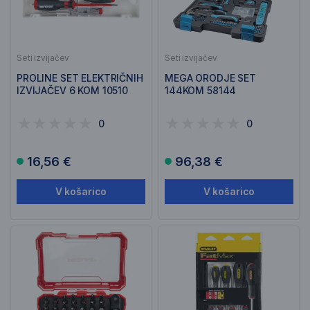
Seti izvijačev
Seti izvijačev
PROLINE SET ELEKTRIČNIH
MEGA ORODJE SET
IZVIJAČEV 6 KOM 10510
144KOM 58144
0
0
16,56 €
96,38 €
V košarico
V košarico