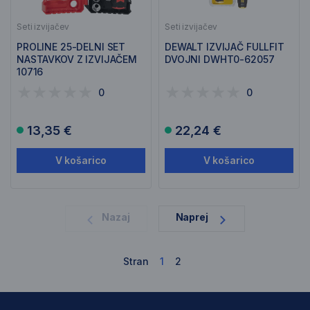
Seti izvijačev
Seti izvijačev
PROLINE 25-DELNI SET
DEWALT IZVIJAČ FULLFIT
NASTAVKOV Z IZVIJAČEM
DVOJNI DWHT0-62057
10716
0
0
13,35 €
22,24 €
V košarico
V košarico
1
Nazaj
Naprej
Stran
1
2