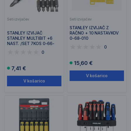
Seti izvijačev
Seti izvijačev
STANLEY IZVIJAČ Z
STANLEY IZVIJAČ
RAČNO + 10 NASTAVKOV
STANLEY MULTIBIT +6
0-68-010
NAST. /SET 7KOS 0-66-
0
357
0
15,60 €
7,41 €
V košarico
V košarico