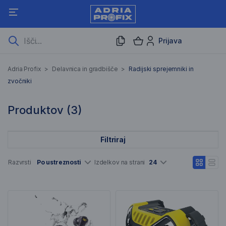
Prijava
Radijski sprejemniki in zvo
Adria Profix
>
Delavnica in gradbišče
>
Radijski sprejemniki in
zvočniki
3 Rezultati iskanja
Produktov (
3
)
Filtriraj
Seznam artiklov
Razvrsti
Po ustreznosti
Izdelkov na strani
24