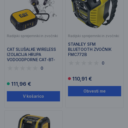
Radijski sprejemniki in zvočniki
Radijski sprejemniki in zvočniki
STANLEY SFM
CAT SLUŠALKE WIRELESS
BLUETOOTH ZVOČNIK
IZOLACIJA HRUPA
FMC772B
VODOODPORNE CAT-BT-
0
EARBUD
0
110,91 €
111,96 €
Obvesti me
V košarico