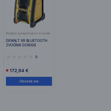
Radijski sprejemniki in zvočniki
DEWALT XR BLUETOOTH
ZVOČNIK DCR006
0
172,84 €
Obvesti me