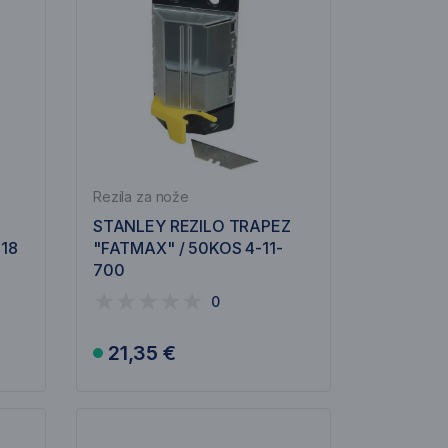
Rezila za nože
STANLEY REZILO TRAPEZ
718
"FATMAX" / 50KOS 4-11-
700
0
21,35 €
V košarico