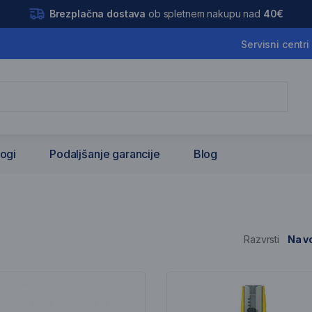
Brezplačna dostava
ob spletnem nakupu nad
40€
Servisni centri
logi
Podaljšanje garancije
Blog
e
Razvrsti
Na vo
nam artiklov