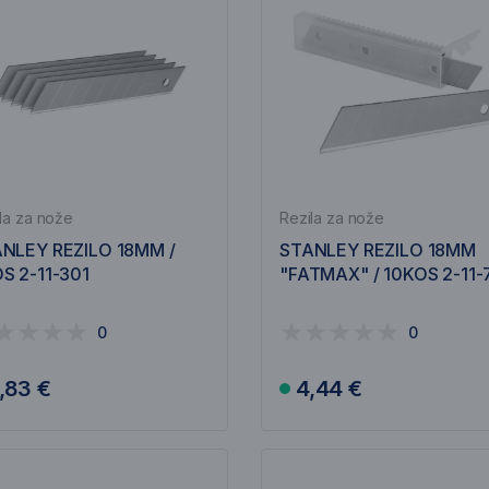
la za nože
Rezila za nože
NLEY REZILO 18MM /
STANLEY REZILO 18MM
S 2-11-301
"FATMAX" / 10KOS 2-11-
0
0
,83 €
4,44 €
V košarico
V košarico