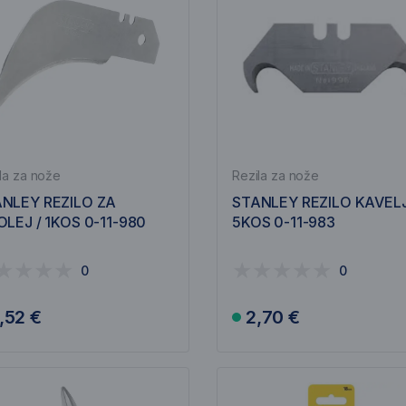
la za nože
Rezila za nože
NLEY REZILO ZA
STANLEY REZILO KAVELJ
OLEJ / 1KOS 0-11-980
5KOS 0-11-983
0
0
,52 €
2,70 €
V košarico
V košarico