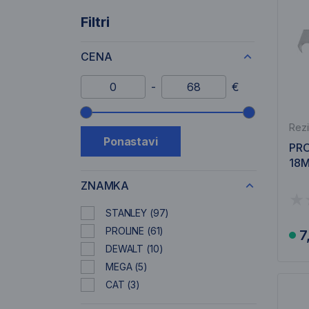
Filtri
CENA
Minimalni znesek
Maksimalni znesek
-
€
Drsnik cenovnega razpona
Rezi
Ponastavi
PRO
18M
ZNAMKA
STANLEY
(97)
PROLINE
(61)
7
DEWALT
(10)
MEGA
(5)
CAT
(3)