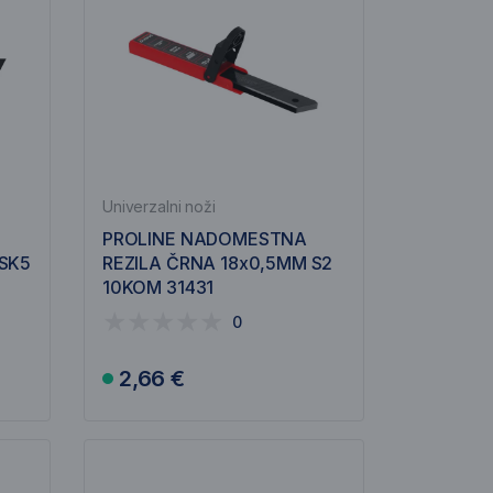
Univerzalni noži
PROLINE NADOMESTNA
 SK5
REZILA ČRNA 18x0,5MM S2
10KOM 31431
0
2,66 €
V košarico