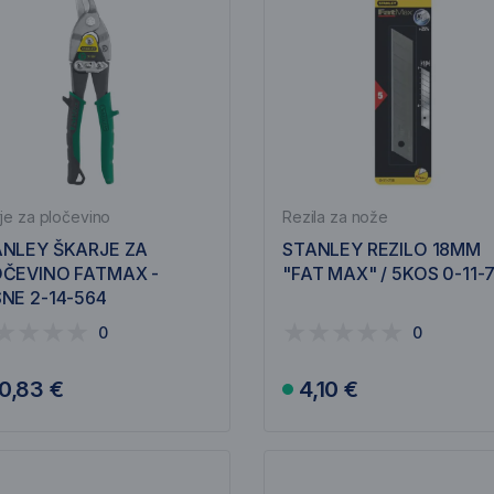
je za pločevino
Rezila za nože
NLEY ŠKARJE ZA
STANLEY REZILO 18MM
ČEVINO FATMAX -
"FAT MAX" / 5KOS 0-11-
NE 2-14-564
0
0
0,83 €
4,10 €
V košarico
V košarico