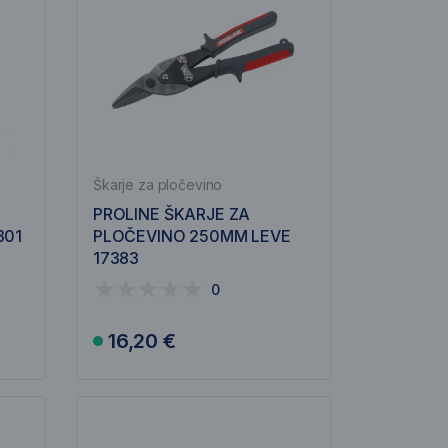
Škarje za pločevino
PROLINE ŠKARJE ZA
301
PLOČEVINO 250MM LEVE
17383
0
16,20 €
V košarico