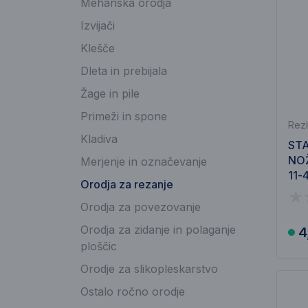
Mehanska orodja
Izvijači
Klešče
Dleta in prebijala
Žage in pile
Primeži in spone
Rezi
Kladiva
STA
NOŽ
Merjenje in označevanje
11-
Orodja za rezanje
Orodja za povezovanje
Orodja za zidanje in polaganje
4
ploščic
Orodje za slikopleskarstvo
Ostalo ročno orodje