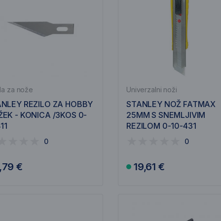
la za nože
Univerzalni noži
NLEY REZILO ZA HOBBY
STANLEY NOŽ FATMAX
EK - KONICA /3KOS 0-
25MM S SNEMLJIVIM
411
REZILOM 0-10-431
0
0
,79 €
19,61 €
V košarico
V košarico