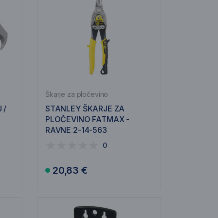
Škarje za pločevino
 /
STANLEY ŠKARJE ZA
PLOČEVINO FATMAX -
RAVNE 2-14-563
0
20,83 €
V košarico