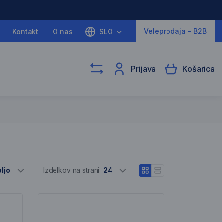
Veleprodaja - B2B
Kontakt
O nas
SLO
Prijava
Košarica
Izber različne
ljo
Izdelkov na strani
24
Odpri pogled blokov
Odpri vrstični pogle