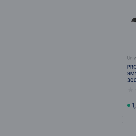
Univ
PRO
9MM
30
1