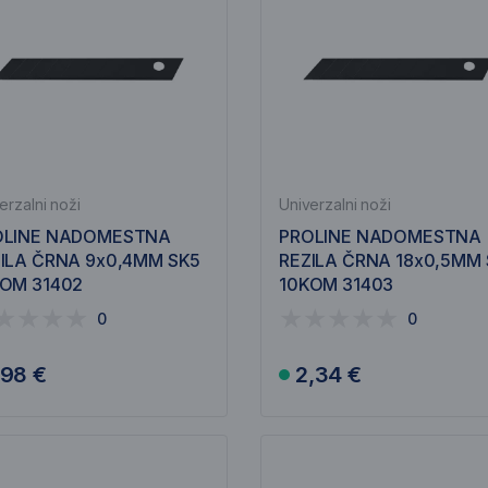
erzalni noži
Univerzalni noži
OLINE NADOMESTNA
PROLINE NADOMESTNA
ILA ČRNA 9x0,4MM SK5
REZILA ČRNA 18x0,5MM
OM 31402
10KOM 31403
0
0
,98 €
2,34 €
V košarico
V košarico