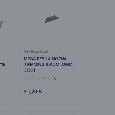
Rezila za nože
MEGA REZILA NOŽNA
718
TRIMMING 10KOM 62MM
31301
0
1,28 €
V košarico