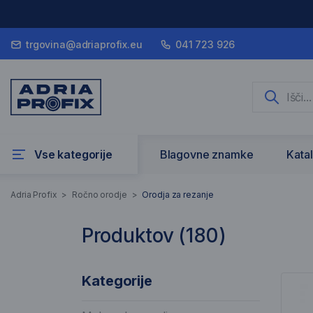
trgovina@adriaprofix.eu
041 723 926
Vse kategorije
Blagovne znamke
Kata
Orodja za rezanj
Adria Profix
>
Ročno orodje
>
Orodja za rezanje
Produktov (
180
)
180 Rezultati iskanja
Sez
Kategorije