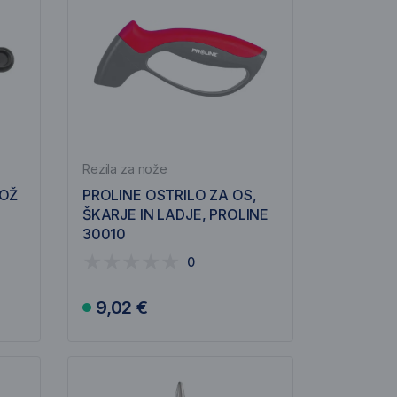
Rezila za nože
NOŽ
PROLINE OSTRILO ZA OS,
O
ŠKARJE IN LADJE, PROLINE
30010
0
9,02 €
V košarico