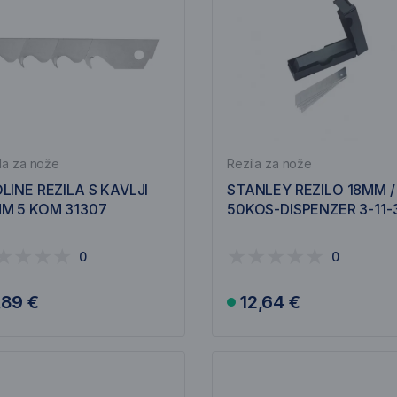
la za nože
Rezila za nože
LINE REZILA S KAVLJI
STANLEY REZILO 18MM /
M 5 KOM 31307
50KOS-DISPENZER 3-11-
0
0
,89 €
12,64 €
V košarico
V košarico