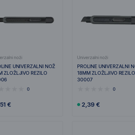
erzalni noži
Univerzalni noži
LINE UNIVERZALNI NOŽ
PROLINE UNIVERZALNI 
 ZLOŽLJIVO REZILO
18MM ZLOŽLJIVO REZIL
006
30007
0
0
,51 €
2,39 €
V košarico
V košarico