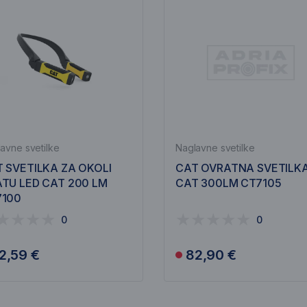
avne svetilke
Naglavne svetilke
 SVETILKA ZA OKOLI
CAT OVRATNA SVETILK
TU LED CAT 200 LM
CAT 300LM CT7105
7100
0
0
2,59 €
82,90 €
Obvesti me
Obvesti me