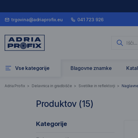
trgovina@adriaprofix.eu
041 723 926
Vse kategorije
Blagovne znamke
Kata
Naglavne svetil
Adria Profix
>
Delavnica in gradbišče
>
Svetilke in reflektorji
>
Naglavne
Produktov (
15
)
15 Rezultati iskanja
Sez
Kategorije