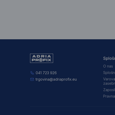
Sploš
O nas
Splošn
041 723 926
Varova
trgovina@adriaprofix.eu
zasebn
Zaposl
Pravna