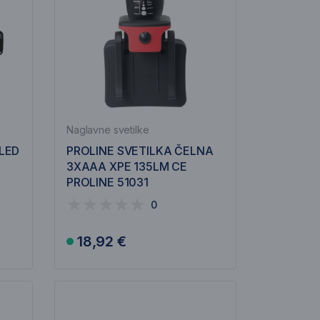
Naglavne svetilke
LED
PROLINE SVETILKA ČELNA
3XAAA XPE 135LM CE
PROLINE 51031
0
18,92 €
V košarico