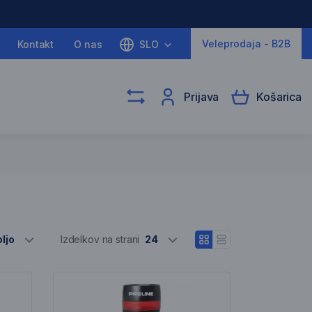
Veleprodaja - B2B
Kontakt
O nas
SLO
Prijava
Košarica
Izber različne
ljo
Izdelkov na strani
24
Odpri pogled blokov
Odpri vrstični pogle