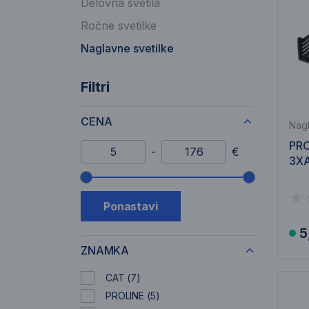
Delovna svetila
Ročne svetilke
Naglavne svetilke
Filtri
CENA
Nagl
PRO
Minimalni znesek
Maksimalni znesek
-
€
3X
Drsnik cenovnega razpona
Ponastavi
5
ZNAMKA
CAT
(7)
PROLINE
(5)