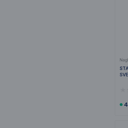
Nagl
ST
SVE
4