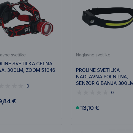
avne svetilke
Naglavne svetilke
LINE SVETILKA ČELNA
A, 300LM, ZOOM 51046
PROLINE SVETILKA
NAGLAVNA POLNILNA,
SENZOR GIBANJA 300L
0
51041
0
9,84 €
13,10 €
V košarico
V košarico