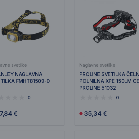
avne svetilke
Naglavne svetilke
ANLEY NAGLAVNA
PROLINE SVETILKA ČEL
TILKA FMHT81509-0
POLNILNA XPE 150LM C
PROLINE 51032
0
0
7,84 €
35,34 €
V košarico
Obvesti me