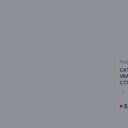
Nagl
CAT
VRA
CT
5