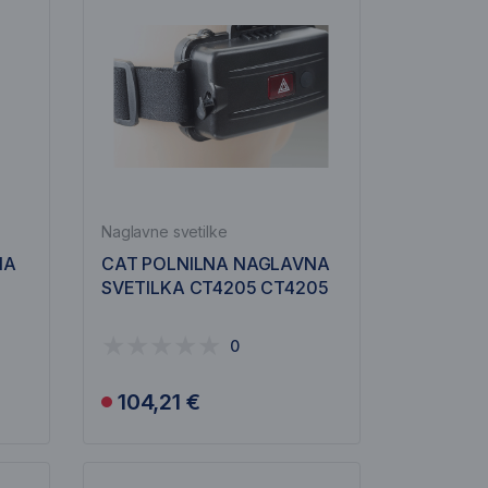
Naglavne svetilke
NA
CAT POLNILNA NAGLAVNA
SVETILKA CT4205 CT4205
0
104,21 €
Obvesti me