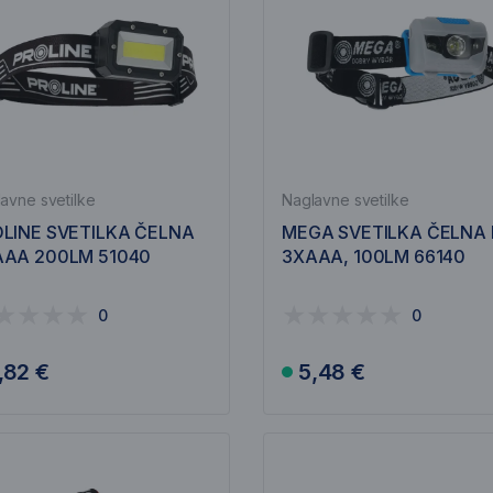
avne svetilke
Naglavne svetilke
LINE SVETILKA ČELNA
MEGA SVETILKA ČELNA 
AAA 200LM 51040
3XAAA, 100LM 66140
0
0
,82 €
5,48 €
V košarico
V košarico