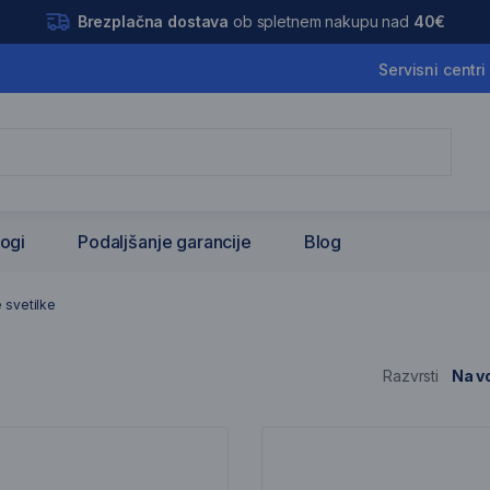
Brezplačna dostava
ob spletnem nakupu nad
40€
Servisni centri
logi
Podaljšanje garancije
Blog
ke
 svetilke
Razvrsti
Na vo
nam artiklov