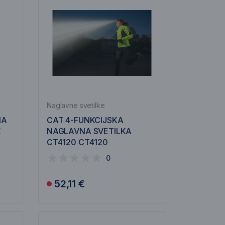
Naglavne svetilke
NA
CAT 4-FUNKCIJSKA
E
NAGLAVNA SVETILKA
CT4120 CT4120
0
52,11 €
Obvesti me