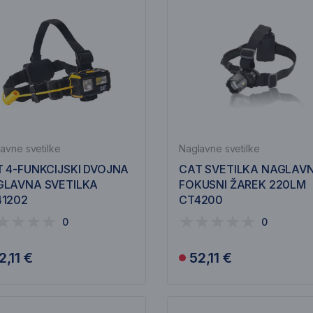
avne svetilke
Naglavne svetilke
 4-FUNKCIJSKI DVOJNA
CAT SVETILKA NAGLAV
GLAVNA SVETILKA
FOKUSNI ŽAREK 220LM
41202
CT4200
0
0
2,11 €
52,11 €
Obvesti me
Obvesti me