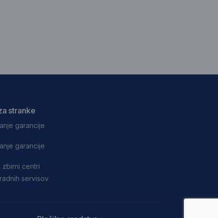
za stranke
anje garancije
anje garancije
 zbirni centri
adnih servisov