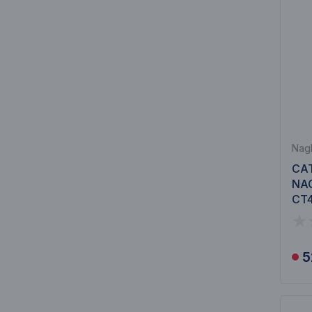
Nagl
CAT
NA
CT
5