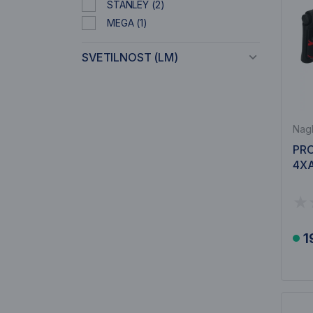
STANLEY
(2)
MEGA
(1)
SVETILNOST (LM)
Nagl
PRO
4XA
1