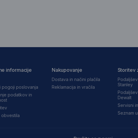
ne informacije
Nakupovanje
Storitev 
Dostava in načini plačila
Podaljšev
Stanley
i pogoji poslovanja
Reklamacija in vračila
Podaljšev
nje podatkov in
Dewalt
ost
Servisni in
itev
Seznam ur
 obvestila