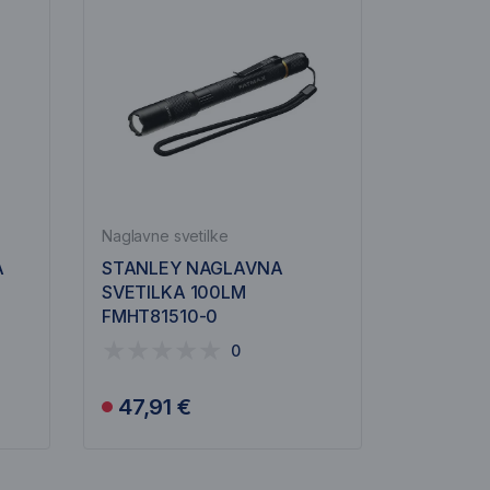
Naglavne svetilke
A
STANLEY NAGLAVNA
SVETILKA 100LM
FMHT81510-0
0
47,91 €
Obvesti me