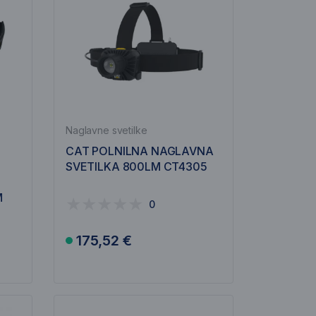
Naglavne svetilke
CAT POLNILNA NAGLAVNA
SVETILKA 800LM CT4305
M
0
175,52 €
V košarico