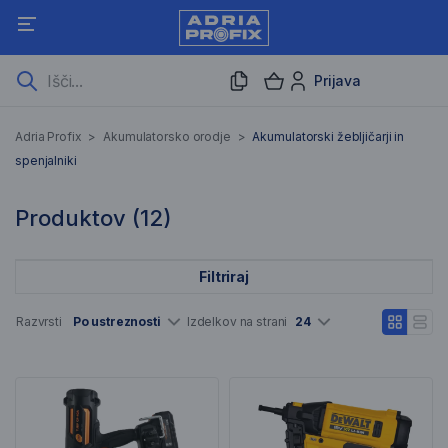
Prijava
Akumulatorski žebljičarji i
Adria Profix
>
Akumulatorsko orodje
>
Akumulatorski žebljičarji in
spenjalniki
12 Rezultati iskanja
Produktov (
12
)
Filtriraj
Seznam artiklov
Razvrsti
Po ustreznosti
Izdelkov na strani
24