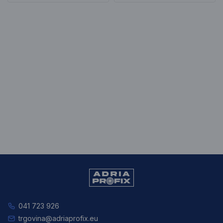
041 723 926
trgovina@adriaprofix.eu