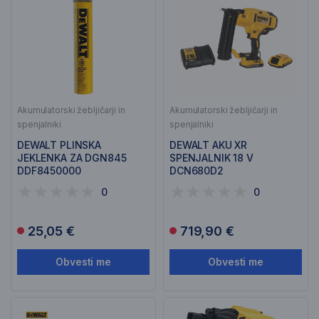
Akumulatorski žebljičarji in
Akumulatorski žebljičarji in
spenjalniki
spenjalniki
DEWALT PLINSKA
DEWALT AKU XR
JEKLENKA ZA DGN845
SPENJALNIK 18 V
DDF8450000
DCN680D2
0
0
25,05 €
719,90 €
Obvesti me
Obvesti me