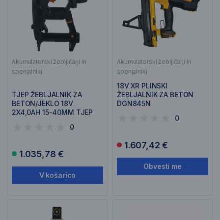
Akumulatorski žebljičarji in
Akumulatorski žebljičarji in
spenjalniki
spenjalniki
18V XR PLINSKI
TJEP ŽEBLJALNIK ZA
ŽEBLJALNIK ZA BETON
BETON/JEKLO 18V
DGN845N
2X4,0AH 15-40MM TJEP
0
CP-40A
0
1.607,42 €
1.035,78 €
Obvesti me
V košarico