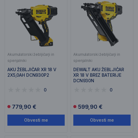
Akumulatorski žebljičarji in
Akumulatorski žebljičarji in
spenjalniki
spenjalniki
AKU ŽEBLJIČAR XR 18 V
DEWALT AKU ŽEBLJIČAR
2X5,0AH DCN930P2
XR 18 V BREZ BATERIJE
DCN930N
0
0
779,90 €
599,90 €
Obvesti me
Obvesti me