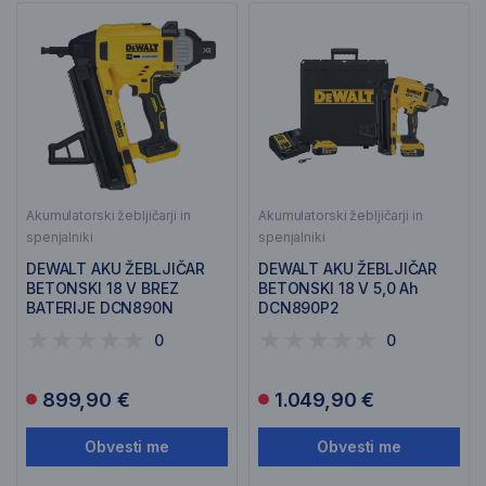
Akumulatorski žebljičarji in
Akumulatorski žebljičarji in
spenjalniki
spenjalniki
DEWALT AKU ŽEBLJIČAR
DEWALT AKU ŽEBLJIČAR
BETONSKI 18 V BREZ
BETONSKI 18 V 5,0 Ah
BATERIJE DCN890N
DCN890P2
0
0
899,90 €
1.049,90 €
Obvesti me
Obvesti me