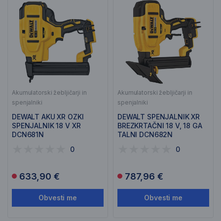
Akumulatorski žebljičarji in
Akumulatorski žebljičarji in
spenjalniki
spenjalniki
DEWALT AKU XR OZKI
DEWALT SPENJALNIK XR
SPENJALNIK 18 V XR
BREZKRTAČNI 18 V, 18 GA
DCN681N
TALNI DCN682N
0
0
633,90 €
787,96 €
Obvesti me
Obvesti me