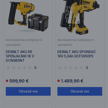
Akumulatorski žebljičarji in
Akumulatorski žebljičarji in
spenjalniki
spenjalniki
DEWALT AKU XR
DEWALT AKU SPONKAČ
SPENJALNIK 18 V
18V 5,0Ah DCFS950P2
DCN680NT
0
0
599,90 €
1.489,90 €
Obvesti me
Obvesti me