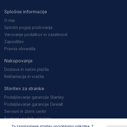
Splošne informacije
O nas
Splošni pogoji poslovanja
Varovanje podatkov in zasebnost
Zaposlitev
Pravna obvestila
Nakupovanje
Dostava in načini plačila
Reklamacija in vračila
Storitev za stranke
Podaljševanje garancije Stanley
Podaljševanje garancije Dewalt
Servisni in zbirni centri
Seznam uradnih servisov
Za zagotavljanje storitev uporabljamo piškotke. Z