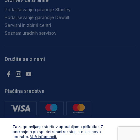
Storitev za stranke
Podaljševanje garancije Stanley
Podaljševanje garancije Dewalt
Servisni in zbirni centri
Seznam uradnih servisov
Družite se z nami
Plačilna sredstva
Za zagotavljanje storitev uporabljamo piškotke. Z
brskanjem po spletni strani se strinjate z njihovo
uporabo.
Več informacij.
Vse pravice pridržane. © Adria Profix d.o.o.. 2024, Oblikovanje in