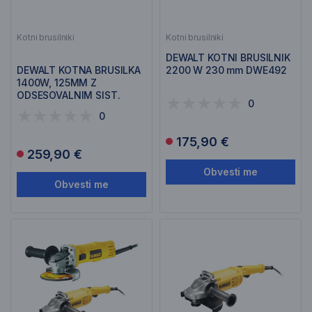
Kotni brusilniki
Kotni brusilniki
DEWALT KOTNI BRUSILNIK
DEWALT KOTNA BRUSILKA
2200 W 230 mm DWE492
1400W, 125MM Z
ODSESOVALNIM SIST.
0
DWE46107
0
175,90 €
259,90 €
Obvesti me
Obvesti me