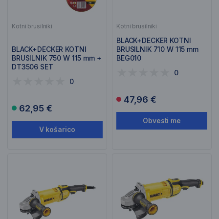
Kotni brusilniki
Kotni brusilniki
BLACK+DECKER KOTNI
BLACK+DECKER KOTNI
BRUSILNIK 710 W 115 mm
BRUSILNIK 750 W 115 mm +
BEG010
DT3506 SET
0
BEG110+DT3506
0
47,96 €
62,95 €
Obvesti me
V košarico