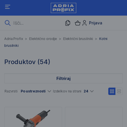
Prijava
Kotni brusilniki
Adria Profix
>
Električno orodje
>
Električni brusilniki
>
Kotni
brusilniki
54 Rezultati iskanja
Produktov (
54
)
Filtriraj
Seznam artiklov
Razvrsti
Po ustreznosti
Izdelkov na strani
24