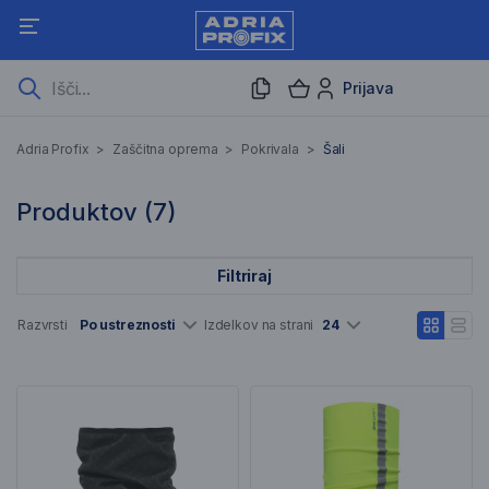
Prijava
Šali
Adria Profix
>
Zaščitna oprema
>
Pokrivala
>
Šali
7 Rezultati iskanja
Produktov (
7
)
Filtriraj
Seznam artiklov
Razvrsti
Po ustreznosti
Izdelkov na strani
24