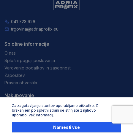
041 723 926
trgovina@adriaprofix.eu
Splošne informacije
O nas
Splošni pogoji poslovanja
Varovanje podatkov in zasebnost
Zaposlitev
Pravna obvestila
Nakupovanje
Dostava in načini plačila
Za zagotavljanje storitev uporabljamo piškotke. Z
brskanjem po spletni strani se strinjate z njihovo
Reklamacija in vračila
uporabo.
Več informacij.
Storitev za stranke
Namesti vse