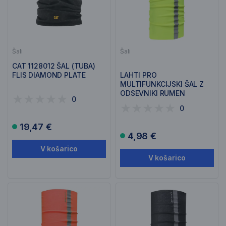
Šali
Šali
CAT 1128012 ŠAL (TUBA)
FLIS DIAMOND PLATE
LAHTI PRO
MULTIFUNKCIJSKI ŠAL Z
ODSEVNIKI RUMEN
0
L1030100
0
19,47 €
4,98 €
V košarico
V košarico