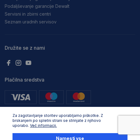
Podaljševanje garancije Dewalt
Servisni in zbirni centri
Seznam uradnih servisov
Družite se z nami
Plačilna sredstva
Za zagotavljanje storitev uporabljamo piškotke. Z
brskanjem po spletni strani se strinjate z njihovo
uporabo.
Več informacij.
Vse pravice pridržane. © Adria Profix d.o.o.. 2024, Oblikovanje in
razvoj:
Business Solutions
Namesti vse