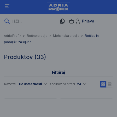
Prijava
Ročice in podaljški za klju
Adria Profix
>
Ročno orodje
>
Mehanska orodja
>
Ročice in
podaljški za ključe
33 Rezultati iskanja
Produktov (
33
)
Filtriraj
Seznam artiklov
Razvrsti
Po ustreznosti
Izdelkov na strani
24