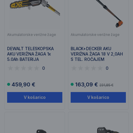
Akumulatorske verižne žage
Akumulatorske verižne žage
DEWALT TELESKOPSKA
BLACK+DECKER AKU
AKU VERIŽNA ŽAGA 1x
VERIŽNA ŽAGA 18 V 2,0AH
5.0Ah BATERIJA
S TEL. ROČAJEM
DCMPS567P1
GPC1820L20
0
0
459,90 €
163,09 €
231,85 €
V košarico
V košarico