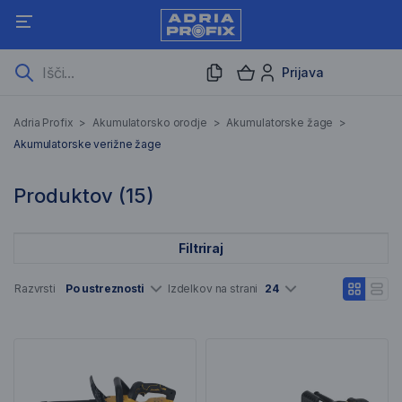
Prijava
Akumulatorske verižne ža
Adria Profix
>
Akumulatorsko orodje
>
Akumulatorske žage
>
Akumulatorske verižne žage
15 Rezultati iskanja
Produktov (
15
)
Filtriraj
Seznam artiklov
Razvrsti
Po ustreznosti
Izdelkov na strani
24