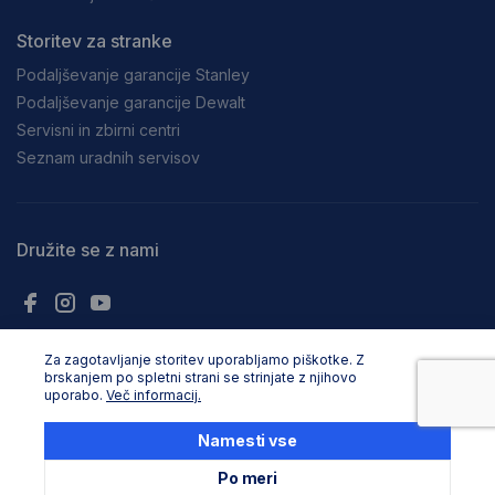
Storitev za stranke
Podaljševanje garancije Stanley
Podaljševanje garancije Dewalt
Servisni in zbirni centri
Seznam uradnih servisov
Družite se z nami
Plačilna sredstva
Za zagotavljanje storitev uporabljamo piškotke. Z
brskanjem po spletni strani se strinjate z njihovo
uporabo.
Več informacij.
Namesti vse
Po meri