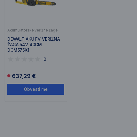
Akumulatorske verižne žage
DEWALT AKU FV VERIŽNA
ŽAGA 54V 40CM
DCM575X1
0
637,29 €
Obvesti me