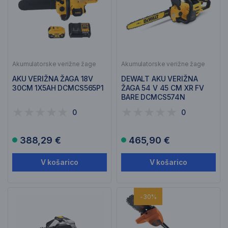
Akumulatorske verižne žage
Akumulatorske verižne žage
AKU VERIŽNA ŽAGA 18V
DEWALT AKU VERIŽNA
30CM 1X5AH DCMCS565P1
ŽAGA 54 V 45 CM XR FV
BARE DCMCS574N
0
0
388,29 €
465,90 €
V košarico
V košarico
-30%