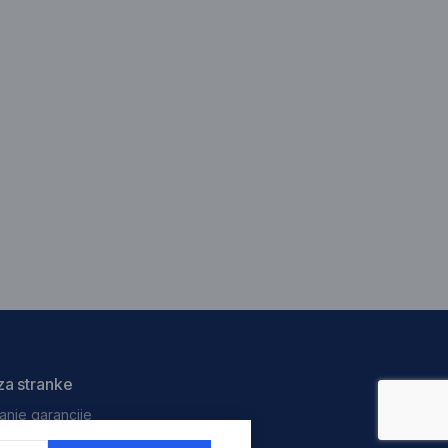
za stranke
anje garancije