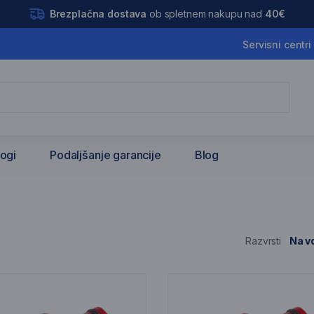
Brezplačna dostava
ob spletnem nakupu nad
40€
Servisni centri
logi
Podaljšanje garancije
Blog
Razvrsti
Na vo
nam artiklov