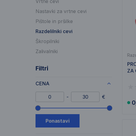
Vrtne cevi
Nastavki za vrtne cevi
Pištole in pršilke
Razdelilniki cevi
Škropilniki
Zalivalniki
Razd
PRO
Filtri
ZA 
CENA
Minimalni znesek
Maksimalni znesek
-
€
0
Drsnik cenovnega razpona
Ponastavi