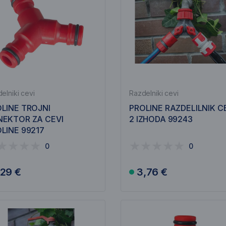
elniki cevi
Razdelniki cevi
LINE TROJNI
PROLINE RAZDELILNIK C
EKTOR ZA CEVI
2 IZHODA 99243
LINE 99217
0
0
,29 €
3,76 €
V košarico
V košarico