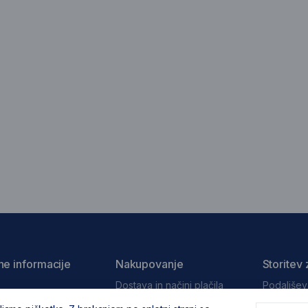
ne informacije
Nakupovanje
Storitev 
Dostava in načini plačila
Podaljšev
Stanley
i pogoji poslovanja
Reklamacija in vračila