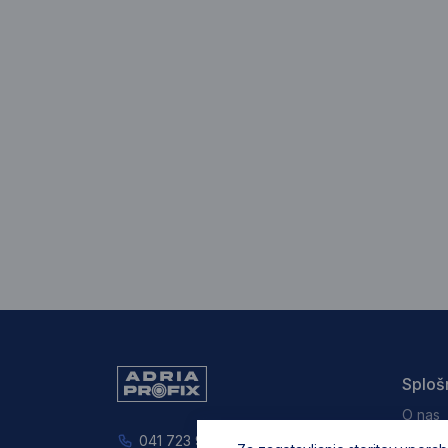
Sploš
O nas
Splošn
041 723 926