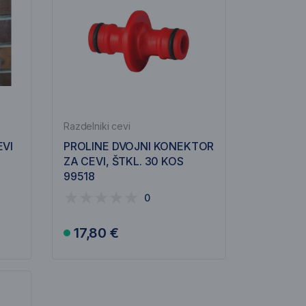
Razdelniki cevi
EVI
PROLINE DVOJNI KONEKTOR
ZA CEVI, ŠTKL. 30 KOS
99518
0
17,80 €
V košarico