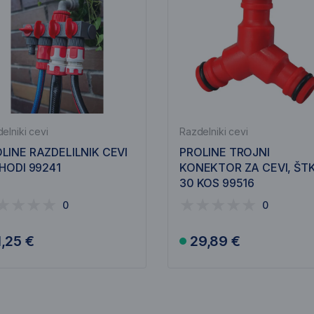
elniki cevi
Razdelniki cevi
LINE RAZDELILNIK CEVI
PROLINE TROJNI
ZHODI 99241
KONEKTOR ZA CEVI, ŠTK
30 KOS 99516
0
0
1,25 €
29,89 €
V košarico
V košarico