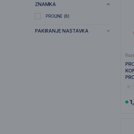
ZNAMKA
PROLINE
(8)
PAKIRANJE NASTAVKA
Razd
PRO
KON
PRO
1