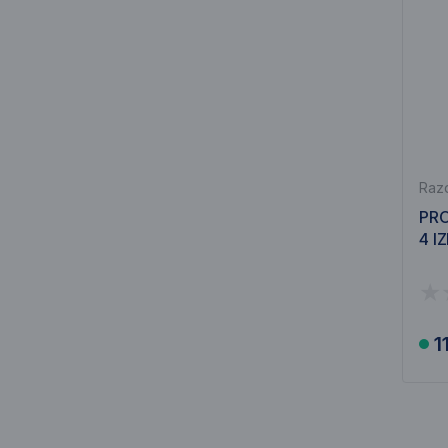
Razd
PRO
4 I
1