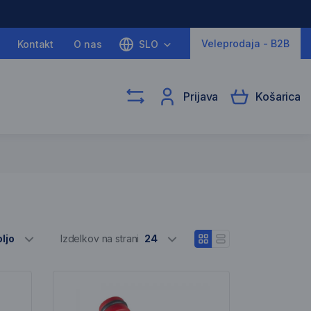
Veleprodaja - B2B
Kontakt
O nas
SLO
Prijava
Košarica
Izber različne
ljo
Izdelkov na strani
24
Odpri pogled blokov
Odpri vrstični pogle