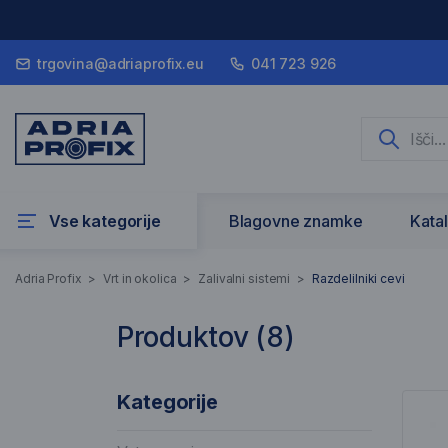
trgovina@adriaprofix.eu
041 723 926
Vse kategorije
Blagovne znamke
Kata
Razdelilniki cevi
Adria Profix
>
Vrt in okolica
>
Zalivalni sistemi
>
Razdelilniki cevi
Produktov (
8
)
8 Rezultati iskanja
Sez
Kategorije