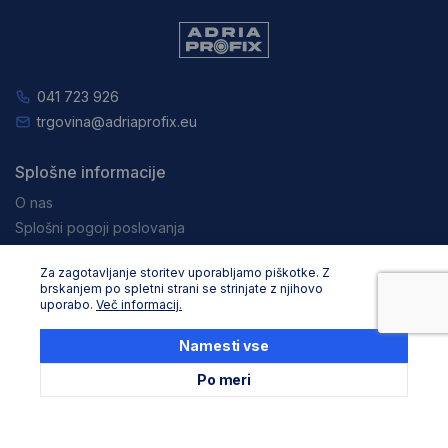
041 723 926
trgovina@adriaprofix.eu
Splošne informacije
O nas
Splošni pogoji poslovanja
Varovanje podatkov in zasebnost
Za zagotavljanje storitev uporabljamo piškotke. Z
Zaposlitev
brskanjem po spletni strani se strinjate z njihovo
Pravna obvestila
uporabo.
Več informacij.
Nakupovanje
Namesti vse
Dostava in načini plačila
Po meri
Reklamacija in vračila
Storitev za stranke