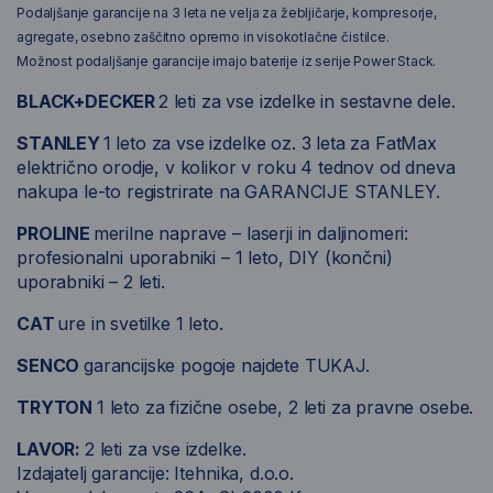
Podaljšanje g
arancije na 3 leta ne velja za žebljičarje, kompresorje,
agregate, osebno zaščitno opremo in visokotlačne čistilce.
Možnost podaljšanje garancije imajo baterije iz serije Power Stack.
BLACK+DECKER
2 leti za vse izdelke in sestavne dele.
STANLEY
1 leto za vse izdelke oz. 3 leta za FatMax
električno orodje, v kolikor v roku 4 tednov od dneva
nakupa le-to registrirate na
GARANCIJE STANLEY.
PROLINE
merilne naprave – laserji in daljinomeri:
profesionalni uporabniki – 1 leto, DIY (končni)
uporabniki – 2 leti.
CAT
ure in svetilke 1 leto.
SENCO
garancijske pogoje najdete
TUKAJ.
TRYTON
1 leto za fizične osebe, 2 leti za pravne osebe.
LAVOR:
2 leti za vse izdelke.
Izdajatelj garancije: Itehnika, d.o.o.