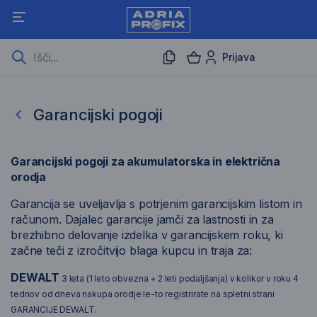
Prijava
Garancijski pogoji
Garancijski pogoji
Garancijski pogoji za akumulatorska in električna
orodja
Garancija se uveljavlja s potrjenim garancijskim listom in
računom. Dajalec garancije jamči za lastnosti in za
brezhibno delovanje izdelka v garancijskem roku, ki
začne teči z izročitvijo blaga kupcu in traja za:
DEWALT
3 leta (1 leto obvezna + 2 leti podaljšanja) v kolikor v roku 4
tednov od dneva nakupa orodje le-to registrirate na spletni strani
GARANCIJE DEWALT.