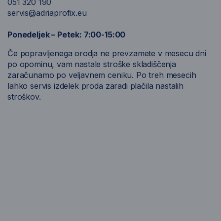
051 320 190
servis@adriaprofix.eu
Ponedeljek – Petek: 7:00-15:00
Če popravljenega orodja ne prevzamete v mesecu dni
po opominu, vam nastale stroške skladiščenja
zaračunamo po veljavnem ceniku. Po treh mesecih
lahko servis izdelek proda zaradi plačila nastalih
stroškov.