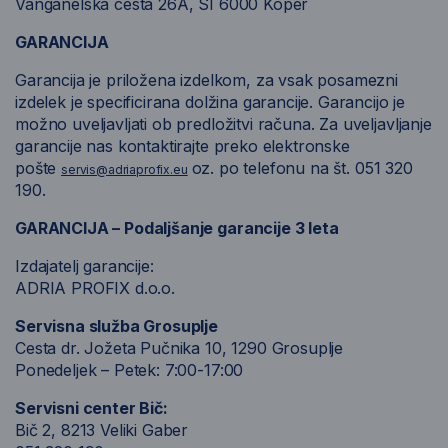
Vanganelska cesta 26A, SI 6000 Koper
GARANCIJA
Garancija je priložena izdelkom, za vsak posamezni
izdelek je specificirana dolžina garancije. Garancijo je
možno uveljavljati ob predložitvi računa. Za uveljavljanje
garancije nas kontaktirajte preko elektronske
pošte
oz. po telefonu na št. 051 320
servis@adriaprofix.eu
190.
GARANCIJA – Podaljšanje garancije 3 leta
Izdajatelj garancije:
ADRIA PROFIX d.o.o.
Servisna služba Grosuplje
Cesta dr. Jožeta Pučnika 10, 1290 Grosuplje
Ponedeljek – Petek: 7:00-17:00
Servisni center Bič:
Bič 2, 8213 Veliki Gaber