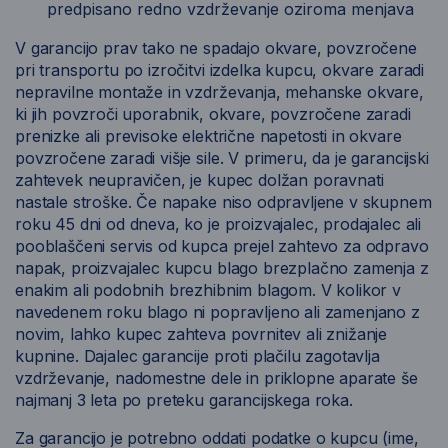
predpisano redno vzdrževanje oziroma menjava
V garancijo prav tako ne spadajo okvare, povzročene
pri transportu po izročitvi izdelka kupcu, okvare zaradi
nepravilne montaže in vzdrževanja, mehanske okvare,
ki jih povzroči uporabnik, okvare, povzročene zaradi
prenizke ali previsoke električne napetosti in okvare
povzročene zaradi višje sile. V primeru, da je garancijski
zahtevek neupravičen, je kupec dolžan poravnati
nastale stroške. Če napake niso odpravljene v skupnem
roku 45 dni od dneva, ko je proizvajalec, prodajalec ali
pooblaščeni servis od kupca prejel zahtevo za odpravo
napak, proizvajalec kupcu blago brezplačno zamenja z
enakim ali podobnih brezhibnim blagom. V kolikor v
navedenem roku blago ni popravljeno ali zamenjano z
novim, lahko kupec zahteva povrnitev ali znižanje
kupnine. Dajalec garancije proti plačilu zagotavlja
vzdrževanje, nadomestne dele in priklopne aparate še
najmanj 3 leta po preteku garancijskega roka.
Za garancijo je potrebno oddati podatke o kupcu (ime,