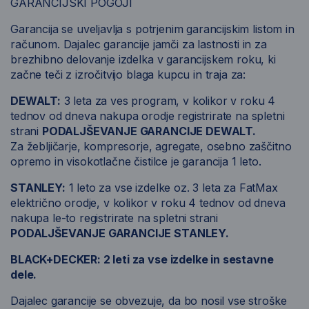
GARANCIJSKI POGOJI
Garancija se uveljavlja s potrjenim garancijskim listom in
računom. Dajalec garancije jamči za lastnosti in za
brezhibno delovanje izdelka v garancijskem roku, ki
začne teči z izročitvijo blaga kupcu in traja za:
DEWALT:
3 leta za ves program, v kolikor v roku 4
tednov od dneva nakupa orodje registrirate na spletni
strani
PODALJŠEVANJE GARANCIJE DEWALT.
Za žebljičarje, kompresorje, agregate, osebno zaščitno
opremo in visokotlačne čistilce je garancija 1 leto.
STANLEY:
1 leto za vse izdelke oz. 3 leta za FatMax
električno orodje, v kolikor v roku 4 tednov od dneva
nakupa le-to registrirate na spletni strani
PODALJŠEVANJE GARANCIJE STANLEY.
BLACK+DECKER: 2 leti za vse izdelke in sestavne
dele.
Dajalec garancije se obvezuje, da bo nosil vse stroške