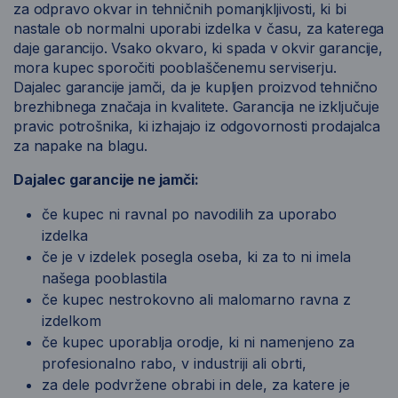
za odpravo okvar in tehničnih pomanjkljivosti, ki bi
nastale ob normalni uporabi izdelka v času, za katerega
daje garancijo. Vsako okvaro, ki spada v okvir garancije,
mora kupec sporočiti pooblaščenemu serviserju.
Dajalec garancije jamči, da je kupljen proizvod tehnično
brezhibnega značaja in kvalitete. Garancija ne izključuje
pravic potrošnika, ki izhajajo iz odgovornosti prodajalca
za napake na blagu.
Dajalec garancije ne jamči:
če kupec ni ravnal po navodilih za uporabo
izdelka
če je v izdelek posegla oseba, ki za to ni imela
našega pooblastila
če kupec nestrokovno ali malomarno ravna z
izdelkom
če kupec uporablja orodje, ki ni namenjeno za
profesionalno rabo, v industriji ali obrti,
za dele podvržene obrabi in dele, za katere je