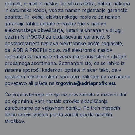
priimek, e-mail in naslov ter šifro izdelka, datum nakupa
in datumsko kodo), vse za namen registracije garancije
aparata. Pri oddaji elektronskega naslova za namen
garancije lahko oddate e-naslov tudi v namen
elektronskega obveščanja, kateri je shranjen v drugi
bazi in NI POGOJ za podaljševanje garancije. S
posredovanjem naslova elektronske pošte soglašate,
da ADRIA PROFIX d.o.o. vaš elektronski naslov
uporablja za namene obveščanja o novostih in akcijah
prodajnega asortimana. Seznanjeni ste, da se lahko iz
sistema sporočil kadarkoli izpišete in sicer tako, da v
poslanem elektronskem sporočilu kliknete na označeno
povezavo ali pišete na
trgovina@adriaprofix.
eu
.
Če popravljenega orodja ne prevzamete v mesecu dni
po opominu, vam nastale stroške skladiščenja
zaračunamo po veljavnem ceniku. Po treh mesecih
lahko servis izdelek proda zaradi plačila nastalih
stroškov.