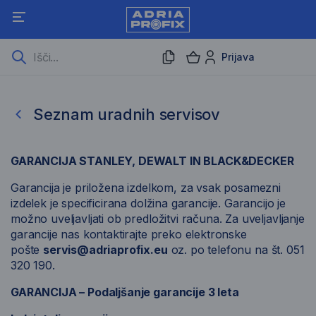
Prijava
Seznam uradnih servisov
Seznam uradnih servisov
GARANCIJA STANLEY, DEWALT IN BLACK&DECKER
Garancija je priložena izdelkom, za vsak posamezni
izdelek je specificirana dolžina garancije. Garancijo je
možno uveljavljati ob predložitvi računa. Za uveljavljanje
garancije nas kontaktirajte preko elektronske
pošte
servis@adriaprofix.
eu
oz. po telefonu na št. 051
320 190.
GARANCIJA – Podaljšanje garancije 3 leta