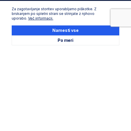
Podaljševanje garancije Stanley
Za zagotavljanje storitev uporabljamo piškotke. Z
Podaljševanje garancije Dewalt
brskanjem po spletni strani se strinjate z njihovo
Servisni in zbirni centri
uporabo.
Več informacij.
Seznam uradnih servisov
Namesti vse
Po meri
Družite se z nami
Plačilna sredstva
Vse pravice pridržane. © Adria Profix d.o.o.. 2024, Oblikovanje in
razvoj:
Business Solutions