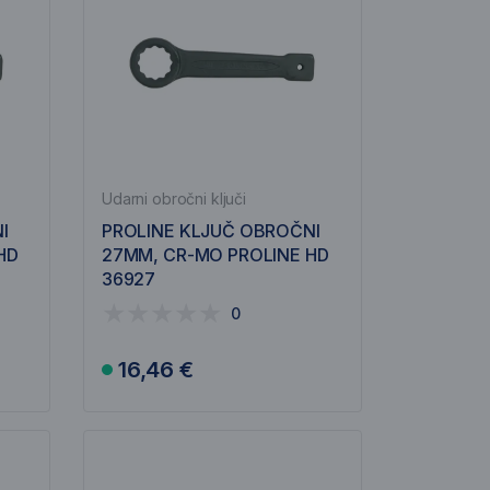
Udarni obročni ključi
I
PROLINE KLJUČ OBROČNI
HD
27MM, CR-MO PROLINE HD
36927
0
16,46 €
V košarico