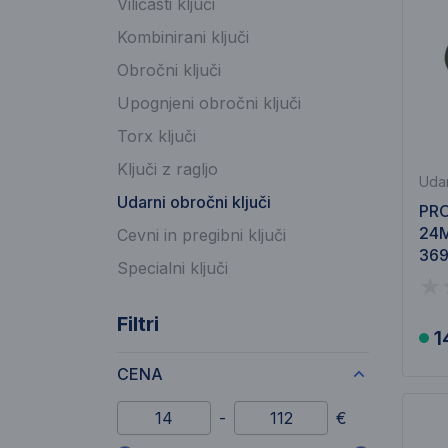
Viličasti ključi
Kombinirani ključi
Obročni ključi
Upognjeni obročni ključi
Torx ključi
Ključi z ragljo
Udar
Udarni obročni ključi
PRO
24M
Cevni in pregibni ključi
36
Specialni ključi
Filtri
1
CENA
Minimalni znesek
Maksimalni znesek
-
€