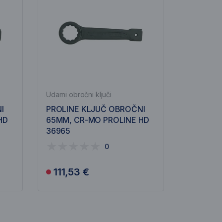
Udarni obročni ključi
I
PROLINE KLJUČ OBROČNI
HD
65MM, CR-MO PROLINE HD
36965
0
111,53 €
Obvesti me