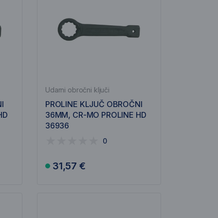
Udarni obročni ključi
I
PROLINE KLJUČ OBROČNI
HD
36MM, CR-MO PROLINE HD
36936
0
31,57 €
V košarico