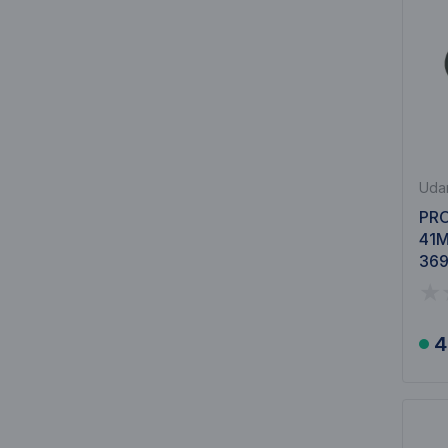
Udar
PRO
41M
369
4