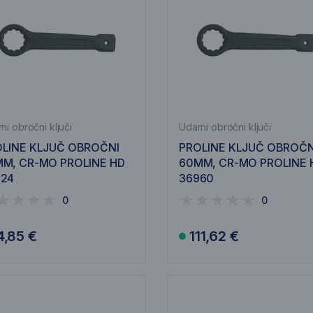
ni obročni ključi
Udarni obročni ključi
LINE KLJUČ OBROČNI
PROLINE KLJUČ OBROČN
M, CR-MO PROLINE HD
60MM, CR-MO PROLINE 
924
36960
0
0
4,85 €
111,62 €
V košarico
V košarico