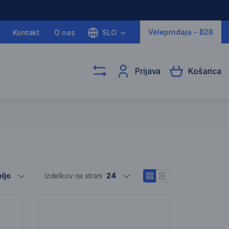
Veleprodaja - B2B
Kontakt
O nas
SLO
Prijava
Košarica
Izber različne
ljo
Izdelkov na strani
24
Odpri pogled blokov
Odpri vrstični pogle