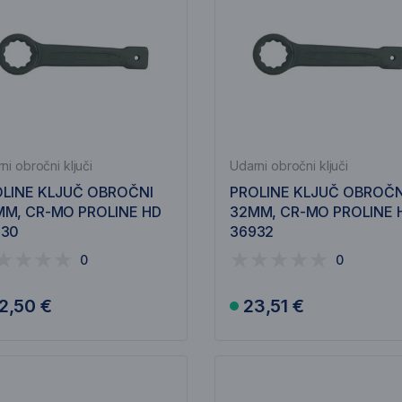
ni obročni ključi
Udarni obročni ključi
LINE KLJUČ OBROČNI
PROLINE KLJUČ OBROČN
M, CR-MO PROLINE HD
32MM, CR-MO PROLINE 
930
36932
0
0
2,50 €
23,51 €
V košarico
V košarico