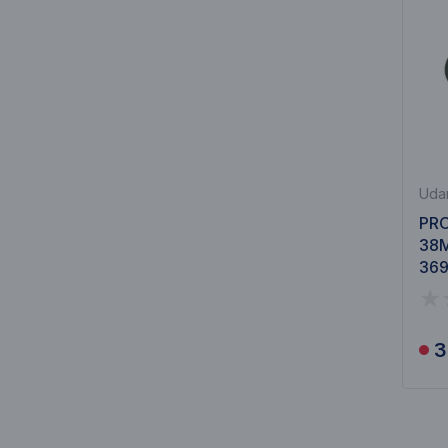
Udar
PRO
38M
36
3