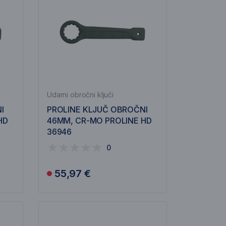
Udarni obročni ključi
I
PROLINE KLJUČ OBROČNI
HD
46MM, CR-MO PROLINE HD
36946
0
55,97 €
Obvesti me