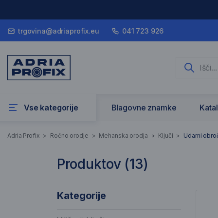
trgovina@adriaprofix.eu
041 723 926
Vse kategorije
Blagovne znamke
Kata
Udarni obročni k
Adria Profix
>
Ročno orodje
>
Mehanska orodja
>
Ključi
>
Udarni obroč
Produktov (
13
)
13 Rezultati iskanja
Sez
Kategorije