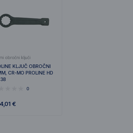
ni obročni ključi
LINE KLJUČ OBROČNI
M, CR-MO PROLINE HD
938
0
4,01 €
Obvesti me