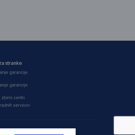
za stranke
anje garancije
anje garancije
 zbirni centri
adnih servisov
Plačilna sredstva