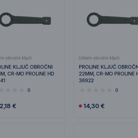
ni obročni ključi
Udarni obročni ključi
LINE KLJUČ OBROČNI
PROLINE KLJUČ OBROČN
M, CR-MO PROLINE HD
22MM, CR-MO PROLINE 
41
36922
0
0
2,18 €
14,30 €
V košarico
Obvesti me