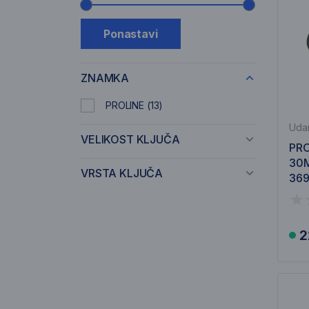
Drsnik cenovnega razpona
Ponastavi
ZNAMKA
PROLINE
(13)
Udar
VELIKOST KLJUČA
PRO
30M
VRSTA KLJUČA
36
2