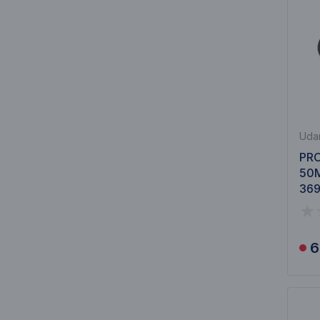
Udar
PRO
50M
36
6