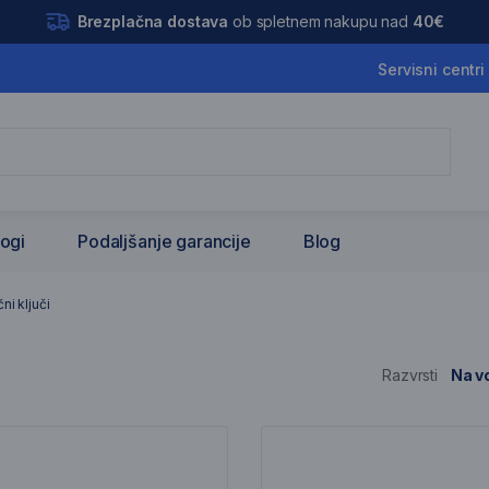
Brezplačna dostava
ob spletnem nakupu nad
40€
Servisni centri
logi
Podaljšanje garancije
Blog
ljuči
ni ključi
Razvrsti
Na vo
nam artiklov