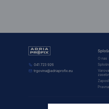
Sploš
O nas
Splošn
041 723 926
Varova
trgovina@adriaprofix.eu
zasebn
Zaposl
Pravna