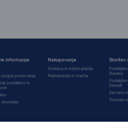
ne informacije
Nakupovanje
Storitev 
Dostava in načini plačila
Podaljšev
Stanley
i pogoji poslovanja
Reklamacija in vračila
Podaljšev
nje podatkov in
Dewalt
ost
Servisni in
itev
Seznam ur
 obvestila
Družite se z nami