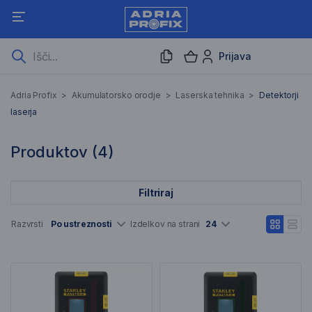
Prijava
Detektorji laserja
Adria Profix
>
Akumulatorsko orodje
>
Laserska tehnika
>
Detektorji
laserja
4 Rezultati iskanja
Produktov (
4
)
Filtriraj
Seznam artiklov
Razvrsti
Po ustreznosti
Izdelkov na strani
24