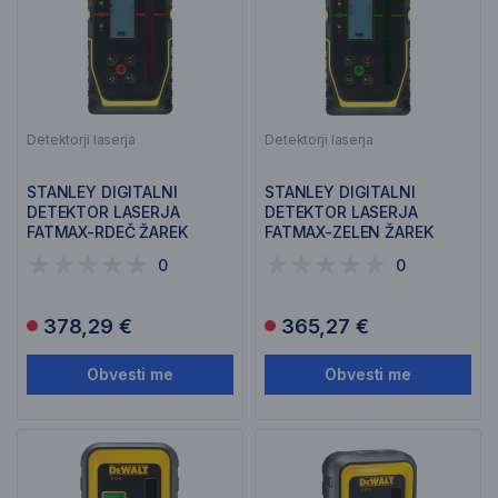
Detektorji laserja
Detektorji laserja
STANLEY DIGITALNI
STANLEY DIGITALNI
DETEKTOR LASERJA
DETEKTOR LASERJA
FATMAX-RDEČ ŽAREK
FATMAX-ZELEN ŽAREK
FMHT77652-0
FMHT77653-0
0
0
378,29 €
365,27 €
Obvesti me
Obvesti me