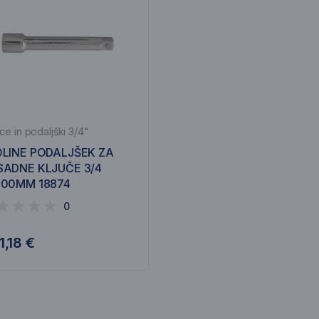
ce in podaljški 3/4"
LINE PODALJŠEK ZA
ADNE KLJUČE 3/4
400MM 18874
0
1,18 €
V košarico