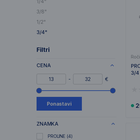
1/4"
3/8"
1/2"
3/4"
Filtri
Roči
CENA
PRO
3/4
Minimalni znesek
Maksimalni znesek
-
€
Drsnik cenovnega razpona
Ponastavi
2
ZNAMKA
PROLINE
(4)