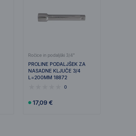
Ročice in podaljški 3/4"
PROLINE PODALJŠEK ZA
NASADNE KLJUČE 3/4
L=200MM 18872
0
17,09 €
V košarico