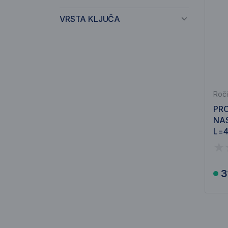
VRSTA KLJUČA
Roči
PRO
NAS
L=
3