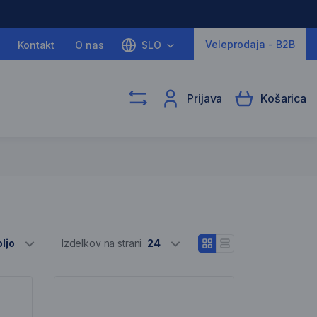
Veleprodaja - B2B
Kontakt
O nas
SLO
Prijava
Košarica
Izber različne
ljo
Izdelkov na strani
24
Odpri pogled blokov
Odpri vrstični pogle