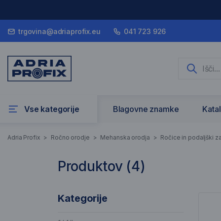
trgovina@adriaprofix.eu
041 723 926
Vse kategorije
Blagovne znamke
Kata
3/4"
Adria Profix
>
Ročno orodje
>
Mehanska orodja
>
Ročice in podaljški z
Produktov (
4
)
4 Rezultati iskanja
Sez
Kategorije