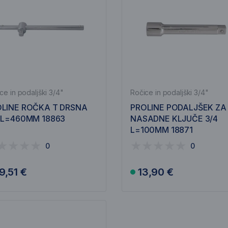
ce in podaljški 3/4"
Ročice in podaljški 3/4"
LINE ROČKA T DRSNA
PROLINE PODALJŠEK ZA
 L=460MM 18863
NASADNE KLJUČE 3/4
L=100MM 18871
0
0
9,51 €
13,90 €
V košarico
V košarico