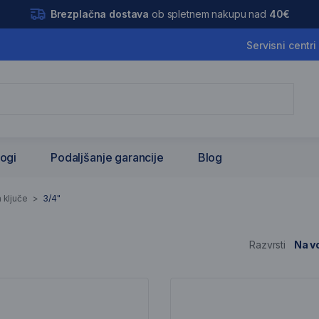
Brezplačna dostava
ob spletnem nakupu nad
40€
Servisni centri
logi
Podaljšanje garancije
Blog
a ključe
>
3/4"
Razvrsti
Na vo
nam artiklov