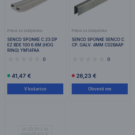
Pribor za žebljalnike
Pribor za žebljalnike
SENCO SPONKE C 23 DP
SENCO SPONKE SENCO C
EZ BDE 100 6.6M (HOG
CP. GALV. 4MM C02BAAP
RING) YM14FAA
0
0
41,47 €
26,23 €
V košarico
Obvesti me