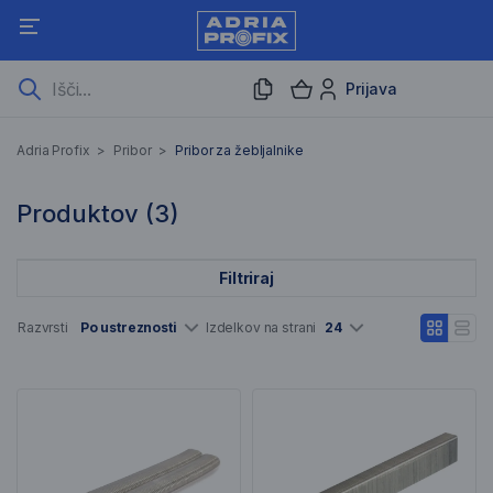
Prijava
Pribor za žebljalnike
Adria Profix
>
Pribor
>
Pribor za žebljalnike
3 Rezultati iskanja
Produktov (
3
)
Filtriraj
Seznam artiklov
Razvrsti
Po ustreznosti
Izdelkov na strani
24