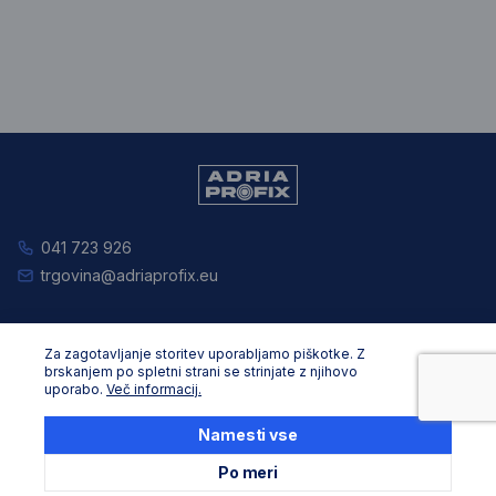
041 723 926
trgovina@adriaprofix.eu
Splošne informacije
Za zagotavljanje storitev uporabljamo piškotke. Z
O nas
brskanjem po spletni strani se strinjate z njihovo
uporabo.
Več informacij.
Splošni pogoji poslovanja
Varovanje podatkov in zasebnost
Namesti vse
Zaposlitev
Po meri
Pravna obvestila