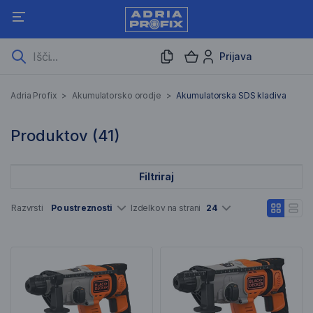
Prijava
Akumulatorska SDS kladiv
Adria Profix
>
Akumulatorsko orodje
>
Akumulatorska SDS kladiva
41 Rezultati iskanja
Produktov (
41
)
Filtriraj
Seznam artiklov
Razvrsti
Po ustreznosti
Izdelkov na strani
24