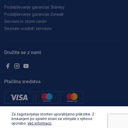
Podaljševanje garancije Stanley
Podaljševanje garancije Dewalt
Servisni in zbirni centri
Seznam uradnih servisov
Družite se z nami
Plačilna sredstva
Za zagotavljanje storitev uporabljamo piškotke. Z
brskanjem po spletni strani se strinjate z njihovo
uporabo.
Več informacij.
Vse pravice pridržane. © Adria Profix d.o.o.. 2024, Oblikovanje in