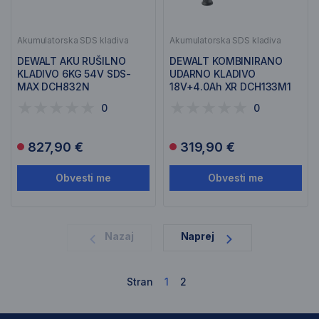
Akumulatorska SDS kladiva
Akumulatorska SDS kladiva
DEWALT AKU RUŠILNO
DEWALT KOMBINIRANO
KLADIVO 6KG 54V SDS-
UDARNO KLADIVO
MAX DCH832N
18V+4.0Ah XR DCH133M1
0
0
827,90 €
319,90 €
Obvesti me
Obvesti me
1
Nazaj
Naprej
Stran
1
2