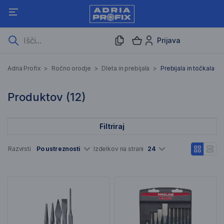
Prijava
Prebijala in točkala
Adria Profix
>
Ročno orodje
>
Dleta in prebijala
>
Prebijala in točkala
12 Rezultati iskanja
Produktov (
12
)
Filtriraj
Seznam artiklov
Razvrsti
Po ustreznosti
Izdelkov na strani
24