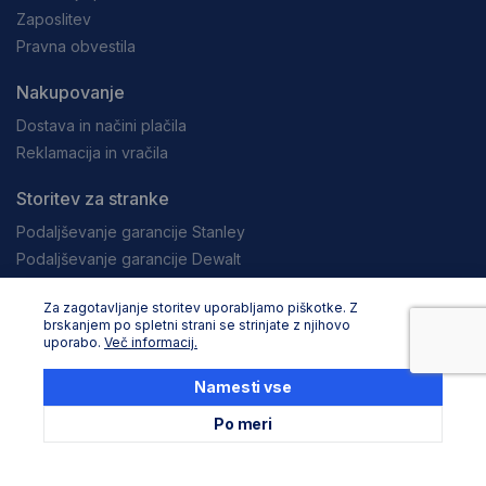
Zaposlitev
Pravna obvestila
Nakupovanje
Dostava in načini plačila
Reklamacija in vračila
Storitev za stranke
Podaljševanje garancije Stanley
Podaljševanje garancije Dewalt
Servisni in zbirni centri
Za zagotavljanje storitev uporabljamo piškotke. Z
Seznam uradnih servisov
brskanjem po spletni strani se strinjate z njihovo
uporabo.
Več informacij.
Namesti vse
Družite se z nami
Po meri