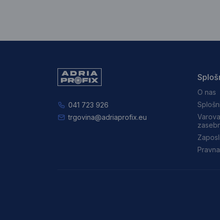
Sploš
O nas
Splošn
041 723 926
Varova
trgovina@adriaprofix.eu
zasebn
Zaposl
Pravna