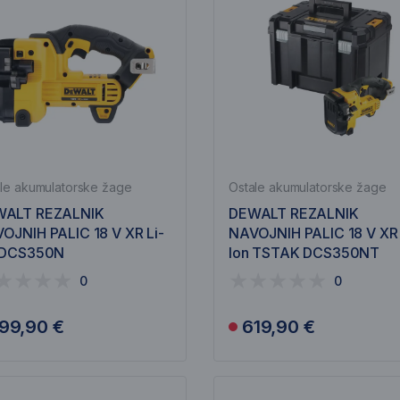
le akumulatorske žage
Ostale akumulatorske žage
WALT REZALNIK
DEWALT REZALNIK
OJNIH PALIC 18 V XR Li-
NAVOJNIH PALIC 18 V XR 
 DCS350N
Ion TSTAK DCS350NT
0
0
99,90 €
619,90 €
Obvesti me
Obvesti me