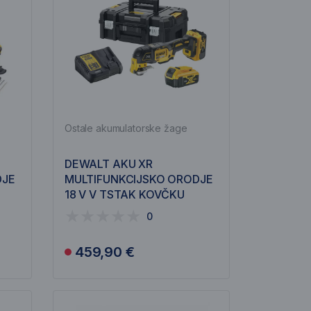
Ostale akumulatorske žage
DEWALT AKU XR
DJE
MULTIFUNKCIJSKO ORODJE
18 V V TSTAK KOVČKU
DCS356P2
0
459,90 €
Obvesti me