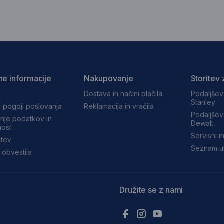
ne informacije
Nakupovanje
Storitev 
Dostava in načini plačila
Podaljšev
Stanley
i pogoji poslovanja
Reklamacija in vračila
Podaljšev
nje podatkov in
Dewalt
ost
Servisni in
itev
Seznam ur
 obvestila
Družite se z nami