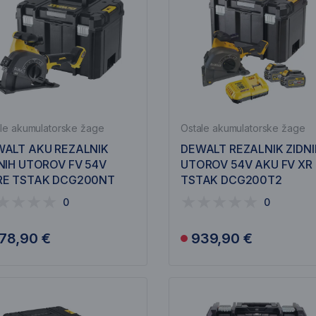
le akumulatorske žage
Ostale akumulatorske žage
ALT AKU REZALNIK
DEWALT REZALNIK ZIDNI
NIH UTOROV FV 54V
UTOROV 54V AKU FV XR
RE TSTAK DCG200NT
TSTAK DCG200T2
0
0
78,90 €
939,90 €
Obvesti me
Obvesti me