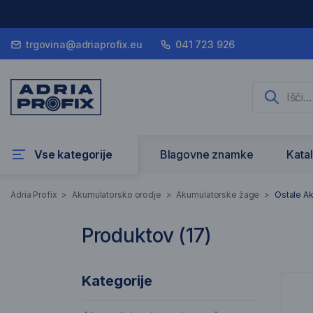
trgovina@adriaprofix.eu
041 723 926
Vse kategorije
Blagovne znamke
Kata
Ostale Akumulat
Adria Profix
>
Akumulatorsko orodje
>
Akumulatorske žage
>
Ostale A
Produktov (
17
)
17 Rezultati iskanja
Sez
Kategorije