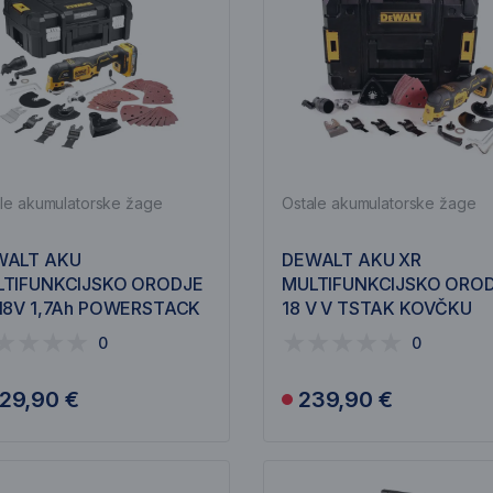
le akumulatorske žage
Ostale akumulatorske žage
WALT AKU
DEWALT AKU XR
LTIFUNKCIJSKO ORODJE
MULTIFUNKCIJSKO ORO
18V 1,7Ah POWERSTACK
18 V V TSTAK KOVČKU
S356E1T
DCS356NT
0
0
29,90 €
239,90 €
Obvesti me
Obvesti me