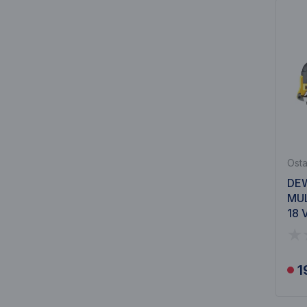
Osta
DE
MU
18 
1