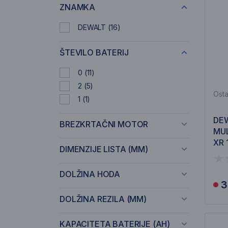
ZNAMKA
DEWALT
(16)
ŠTEVILO BATERIJ
0
(11)
2
(5)
Osta
1
(1)
DE
BREZKRTAČNI MOTOR
MU
XR 
DIMENZIJE LISTA (MM)
DC
DOLŽINA HODA
3
DOLŽINA REZILA (MM)
KAPACITETA BATERIJE (AH)