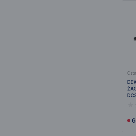
Osta
DEW
ŽAG
DC
6