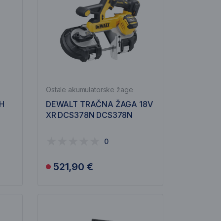
Ostale akumulatorske žage
H
DEWALT TRAČNA ŽAGA 18V
XR DCS378N DCS378N
0
521,90 €
Obvesti me