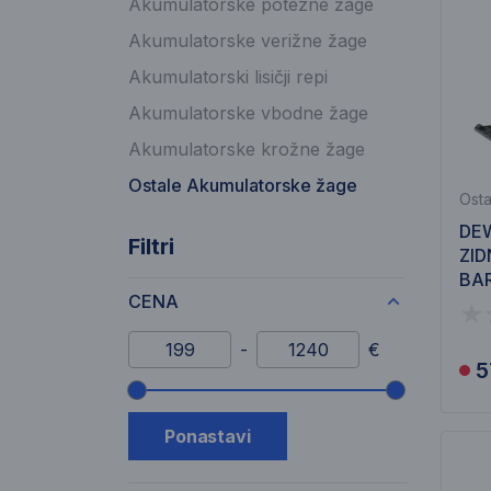
Akumulatorske potezne žage
Akumulatorske verižne žage
Akumulatorski lisičji repi
Akumulatorske vbodne žage
Akumulatorske krožne žage
Ostale Akumulatorske žage
Osta
DEW
Filtri
ZID
BA
CENA
Minimalni znesek
Maksimalni znesek
-
€
5
Drsnik cenovnega razpona
Ponastavi