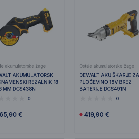
le akumulatorske žage
Ostale akumulatorske žage
WALT AKUMULATORSKI
DEWALT AKU ŠKARJE Z
NAMENSKI REZALNIK 18
PLOČEVINO 18V BREZ
6 MM DCS438N
BATERIJE DCS491N
0
0
65,90 €
419,90 €
Obvesti me
Obvesti me