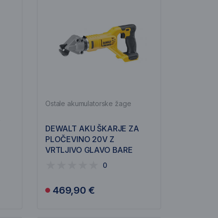
Ostale akumulatorske žage
A
DEWALT AKU ŠKARJE ZA
PLOČEVINO 20V Z
VRTLJIVO GLAVO BARE
DCS496N
0
469,90 €
Obvesti me