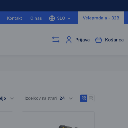
Veleprodaja - B2B
Kontakt
O nas
SLO
Prijava
Košarica
Izber različne
ljo
Izdelkov na strani
24
Odpri pogled blokov
Odpri vrstični pogle