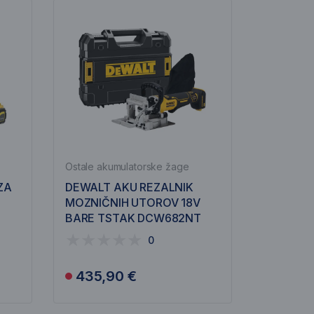
Ostale akumulatorske žage
ZA
DEWALT AKU REZALNIK
MOZNIČNIH UTOROV 18V
BARE TSTAK DCW682NT
0
435,90 €
Obvesti me