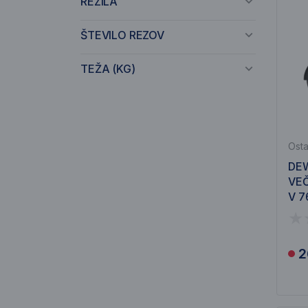
REZILA
ŠTEVILO REZOV
TEŽA (KG)
Osta
DE
VEČ
V 7
2