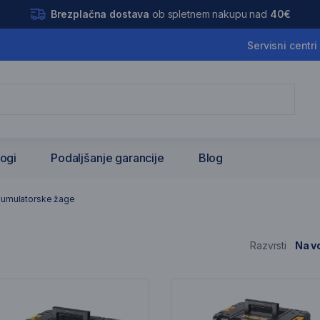
Brezplačna dostava
ob spletnem nakupu nad
40€
Servisni centri
logi
Podaljšanje garancije
Blog
orske žage
kumulatorske žage
Razvrsti
Na vo
nam artiklov