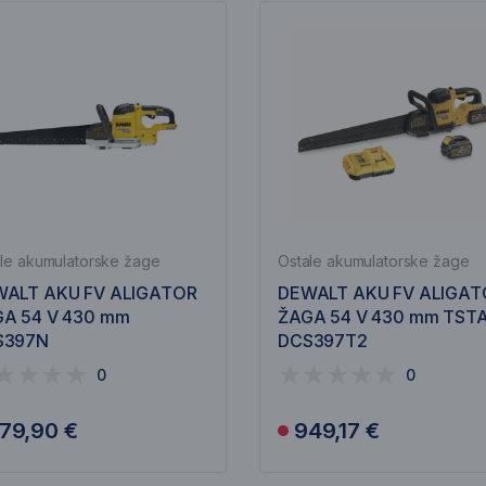
le akumulatorske žage
Ostale akumulatorske žage
ALT AKU FV ALIGATOR
DEWALT AKU FV ALIGAT
A 54 V 430 mm
ŽAGA 54 V 430 mm TST
S397N
DCS397T2
0
0
79,90 €
949,17 €
Obvesti me
Obvesti me