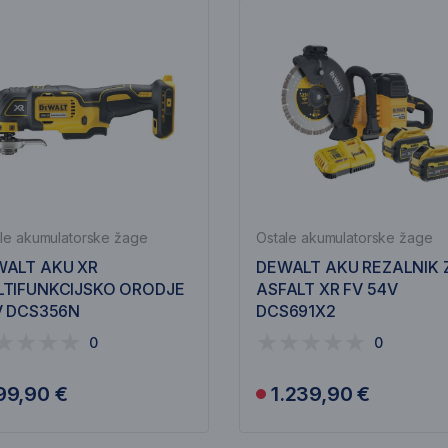
le akumulatorske žage
Ostale akumulatorske žage
WALT AKU XR
DEWALT AKU REZALNIK 
LTIFUNKCIJSKO ORODJE
ASFALT XR FV 54V
V DCS356N
DCS691X2
0
0
99,90 €
1.239,90 €
Obvesti me
Obvesti me