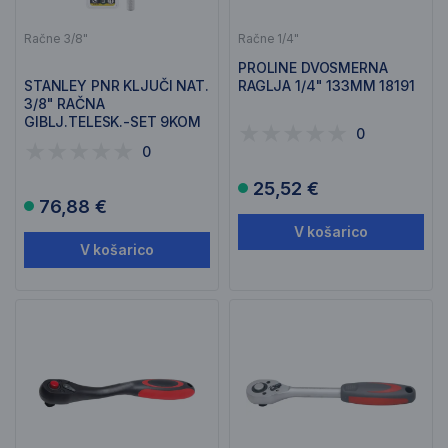
Račne 3/8"
Račne 1/4"
PROLINE DVOSMERNA
STANLEY PNR KLJUČI NAT.
RAGLJA 1/4" 133MM 18191
3/8" RAČNA
GIBLJ.TELESK.-SET 9KOM
0
0-94-609
0
25,52 €
76,88 €
V košarico
V košarico