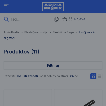
Prijava
Lisičji repi in aligatorji
Adria Profix
>
Električno orodje
>
Električne žage
>
Lisičji repi in
aligatorji
11 Rezultati iskanja
Produktov (
11
)
Filtriraj
Seznam artiklov
Razvrsti
Po ustreznosti
Izdelkov na strani
24