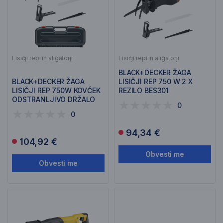
Lisičji repi in aligatorji
Lisičji repi in aligatorji
BLACK+DECKER ŽAGA
BLACK+DECKER ŽAGA
LISIČJI REP 750 W 2 X
LISIČJI REP 750W KOVČEK
REZILO BES301
ODSTRANLJIVO DRŽALO
0
BES301K
0
94,34 €
104,92 €
Obvesti me
Obvesti me