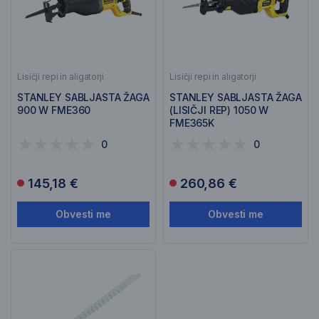
Lisičji repi in aligatorji
Lisičji repi in aligatorji
STANLEY SABLJASTA ŽAGA
STANLEY SABLJASTA ŽAGA
900 W FME360
(LISIČJI REP) 1050 W
FME365K
0
0
145,18 €
260,86 €
Obvesti me
Obvesti me