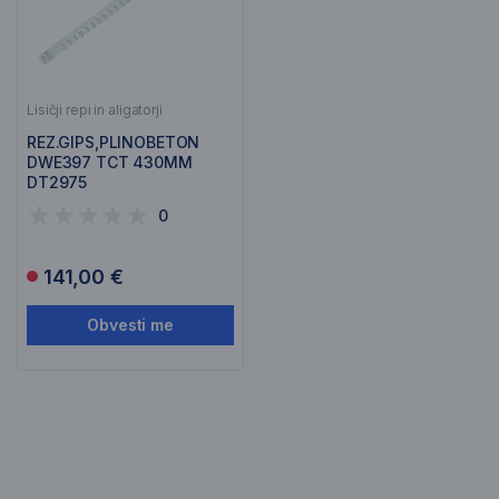
Lisičji repi in aligatorji
REZ.GIPS,PLINOBETON
DWE397 TCT 430MM
DT2975
0
141,00 €
Obvesti me