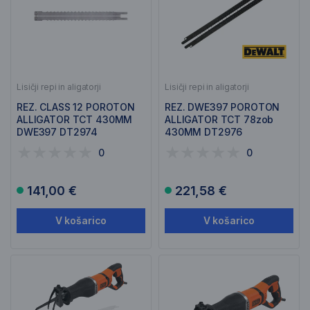
Lisičji repi in aligatorji
Lisičji repi in aligatorji
REZ. CLASS 12 POROTON
REZ. DWE397 POROTON
ALLIGATOR TCT 430MM
ALLIGATOR TCT 78zob
DWE397 DT2974
430MM DT2976
0
0
141,00 €
221,58 €
V košarico
V košarico