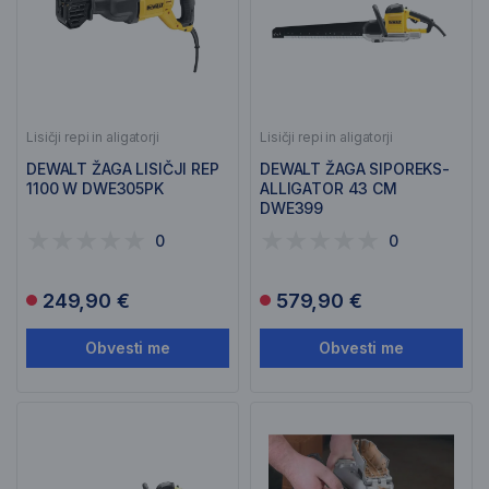
Lisičji repi in aligatorji
Lisičji repi in aligatorji
DEWALT ŽAGA LISIČJI REP
DEWALT ŽAGA SIPOREKS-
1100 W DWE305PK
ALLIGATOR 43 CM
DWE399
0
0
249,90 €
579,90 €
Obvesti me
Obvesti me