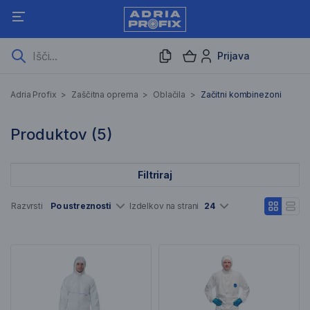
Prijava
Začitni kombinezoni
Adria Profix
>
Zaščitna oprema
>
Oblačila
>
Začitni kombinezoni
5 Rezultati iskanja
Produktov (
5
)
Filtriraj
Seznam artiklov
Razvrsti
Po ustreznosti
Izdelkov na strani
24