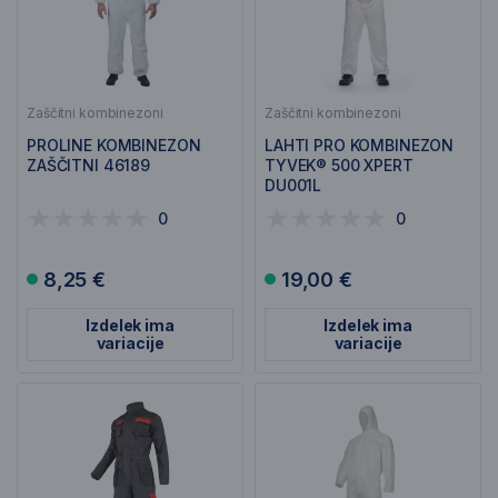
Zaščitni kombinezoni
Zaščitni kombinezoni
PROLINE KOMBINEZON
LAHTI PRO KOMBINEZON
ZAŠČITNI 46189
TYVEK® 500 XPERT
DU001L
0
0
8,25 €
19,00 €
Izdelek ima
Izdelek ima
variacije
variacije