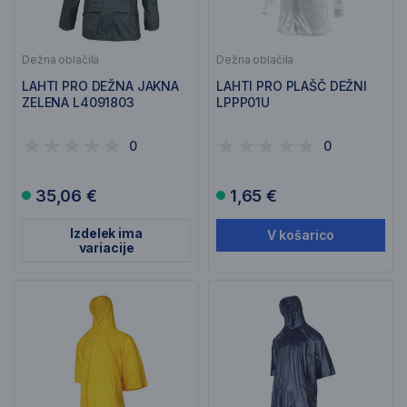
Dežna oblačila
Dežna oblačila
LAHTI PRO DEŽNA JAKNA
LAHTI PRO PLAŠČ DEŽNI
ZELENA L4091803
LPPP01U
0
0
35,06 €
1,65 €
Izdelek ima
V košarico
variacije