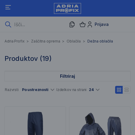
Prijava
Dežna oblačila
Adria Profix
>
Zaščitna oprema
>
Oblačila
>
Dežna oblačila
19 Rezultati iskanja
Produktov (
19
)
Filtriraj
Seznam artiklov
Razvrsti
Po ustreznosti
Izdelkov na strani
24