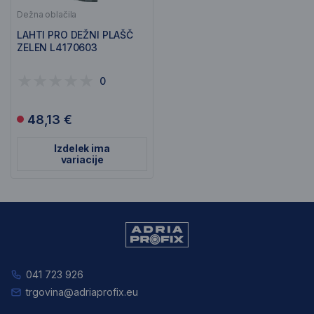
Dežna oblačila
LAHTI PRO DEŽNI PLAŠČ
ZELEN L4170603
0
48,13 €
Izdelek ima
variacije
041 723 926
trgovina@adriaprofix.eu