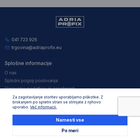
041 723 926
trgovina@adriaprofix.eu
Splošne informacije
O nas
Splošni pogoji poslovanja
Varovanje podatkov in zasebnost
Zaposlitev
Za zagotavljanje storitev uporabljamo piškotke. Z
brskanjem po spletni strani se strinjate z njihovo
Pravna obvestila
uporabo.
Več informacij.
Nakupovanje
Namesti vse
Dostava in načini plačila
Po meri
Reklamacija in vračila