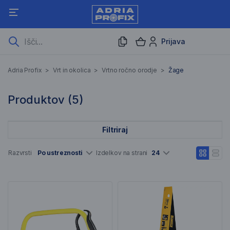
Prijava
Žage
Adria Profix
>
Vrt in okolica
>
Vrtno ročno orodje
>
Žage
5 Rezultati iskanja
Produktov (
5
)
Filtriraj
Seznam artiklov
Razvrsti
Po ustreznosti
Izdelkov na strani
24