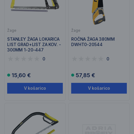
Žage
Žage
STANLEY ŽAGA LOKARICA
ROČNA ŽAGA 380MM
LIST GRAD+LIST ZA KOV. -
DWHT0-20544
300MM 1-20-447
0
0
15,60 €
57,85 €
V košarico
V košarico