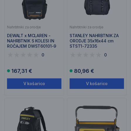
Nahrbtniki za orodje
Nahrbtniki za orodje
DEWALT x MCLAREN -
STANLEY NAHRBTNIK ZA
NAHRBTNIK S KOLESI IN
ORODJE 35x16x44 cm
ROČAJEM DWST60101-9
STST1-72335
0
0
167,31 €
80,96 €
V košarico
V košarico