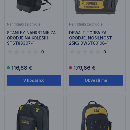
Nahrbtniki za orodje
Nahrbtniki za orodje
STANLEY NAHRBTNIK ZA
DEWALT TORBA ZA
ORODJE NA KOLESIH
ORODJE, NOSILNOST
STST83307-1
25KG DWST60106-1
0
0
116,68 €
179,86 €
V košarico
Obvesti me