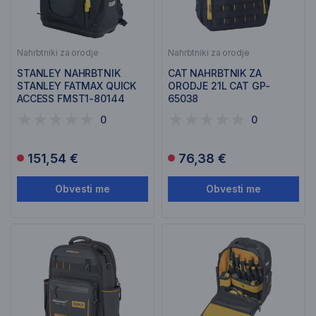
Nahrbtniki za orodje
Nahrbtniki za orodje
STANLEY NAHRBTNIK
CAT NAHRBTNIK ZA
STANLEY FATMAX QUICK
ORODJE 21L CAT GP-
ACCESS FMST1-80144
65038
0
0
151,54 €
76,38 €
Obvesti me
Obvesti me