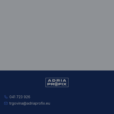
041 723 926
trgovina@adriaprofix.eu