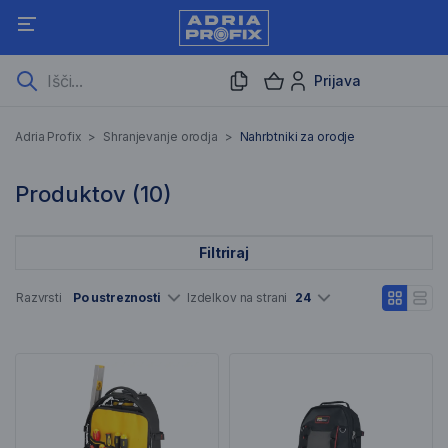
Prijava
Nahrbtniki za orodje
Adria Profix
>
Shranjevanje orodja
>
Nahrbtniki za orodje
10 Rezultati iskanja
Produktov (
10
)
Filtriraj
Seznam artiklov
Razvrsti
Po ustreznosti
Izdelkov na strani
24