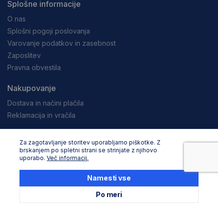
Splošne informacije
O nas
Splošni pogoji poslovanja
Varovanje podatkov in zasebnost
Zaposlitev
Pravna obvestila
Nakupovanje
Dostava in načini plačila
Reklamacija in vračila
Storitev za stranke
Za zagotavljanje storitev uporabljamo piškotke. Z
brskanjem po spletni strani se strinjate z njihovo
Podaljševanje garancije Stanley
uporabo.
Več informacij.
Podaljševanje garancije Dewalt
Servisni in zbirni centri
Namesti vse
Seznam uradnih servisov
Po meri