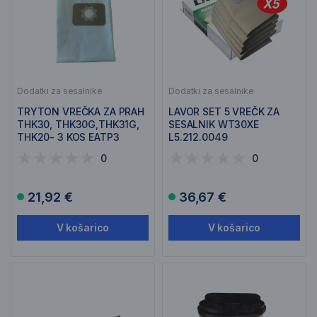
Dodatki za sesalnike
Dodatki za sesalnike
TRYTON VREČKA ZA PRAH
LAVOR SET 5 VREČK ZA
THK30, THK30G,THK31G,
SESALNIK WT30XE
THK20- 3 KOS EATP3
L5.212.0049
0
0
21,92 €
36,67 €
V košarico
V košarico