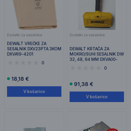
Dodatki za sesalnike
Dodatki za sesalnike
DEWALT VREČKE ZA
SESALNIK DXV23PTA 3KOM
DEWALT KRTAČA ZA
DXVA19-4201
MOKRO/SUHI SESALNIK DW
32, 48, 64 MM DXVA00-
0
2035E
0
18,18 €
91,38 €
V košarico
V košarico