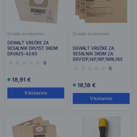
Dodatki za sesalnike
Dodatki za sesalnike
DEWALT VREČKE ZA
SESALNIK DXV15T 3KOM
DEWALT VREČKE ZA
DXVA25-4240
SESALNIK 3KOM ZA
DXV12P,14P,16P,16PA,16S
0
DXVA19-4120
0
18,91 €
18,18 €
V košarico
V košarico