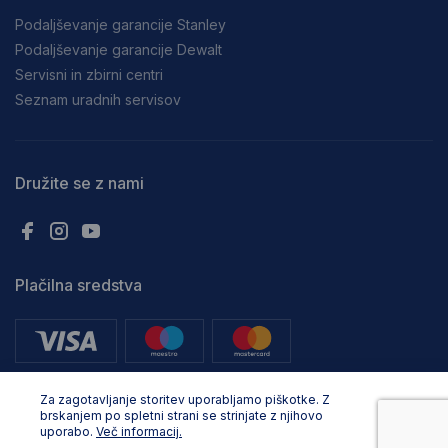
Podaljševanje garancije Stanley
Podaljševanje garancije Dewalt
Servisni in zbirni centri
Seznam uradnih servisov
Družite se z nami
Plačilna sredstva
Za zagotavljanje storitev uporabljamo piškotke. Z
brskanjem po spletni strani se strinjate z njihovo
uporabo.
Več informacij.
Vse pravice pridržane. © Adria Profix d.o.o.. 2024, Oblikovanje in