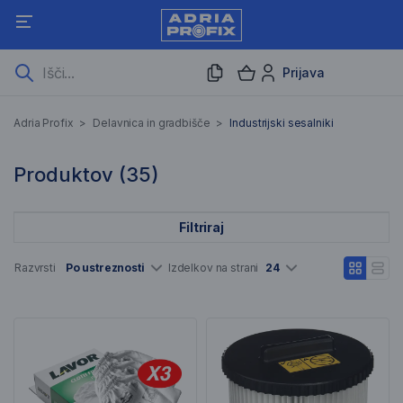
Prijava
Industrijski sesalniki
Adria Profix
>
Delavnica in gradbišče
>
Industrijski sesalniki
35 Rezultati iskanja
Produktov (
35
)
Filtriraj
Seznam artiklov
Razvrsti
Po ustreznosti
Izdelkov na strani
24