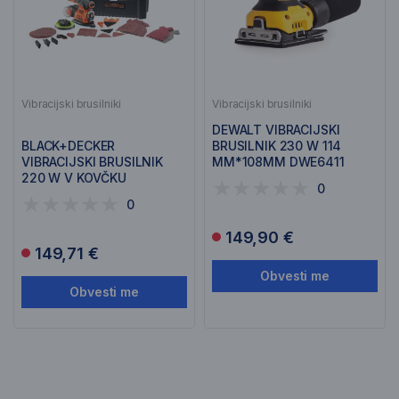
Vibracijski brusilniki
Vibracijski brusilniki
DEWALT VIBRACIJSKI
BLACK+DECKER
BRUSILNIK 230 W 114
VIBRACIJSKI BRUSILNIK
MM*108MM DWE6411
220 W V KOVČKU
0
KA280LKA
0
149,90 €
149,71 €
Obvesti me
Obvesti me