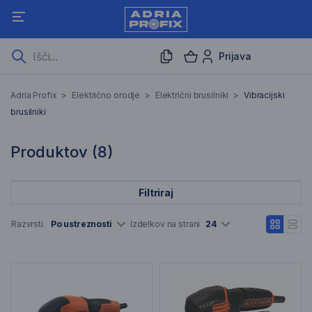
Prijava
Vibracijski brusilniki
Adria Profix
>
Električno orodje
>
Električni brusilniki
>
Vibracijski
brusilniki
8 Rezultati iskanja
Produktov (
8
)
Filtriraj
Seznam artiklov
Razvrsti
Po ustreznosti
Izdelkov na strani
24