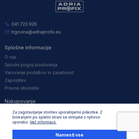
041 723 926
trgovina@adriaprofix.eu
Splošne informacije
O nas
Splošni pogoji poslovanja
Varovanje podatkov in zasebnost
Zaposlitev
Pravna obvestila
Nakupovanje
Dostava in načini plačila
Za zagotavljanje storitev uporabljamo piškotke. Z
brskanjem po spletni strani se strinjate z njihovo
Reklamacija in vračila
uporabo.
Več informacij.
Storitev za stranke
Namesti vse