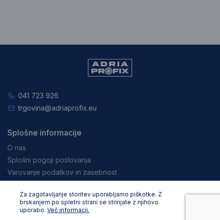
041 723 926
trgovina@adriaprofix.eu
Splošne informacije
O nas
Splošni pogoji poslovanja
Varovanje podatkov in zasebnost
Zaposlitev
Za zagotavljanje storitev uporabljamo piškotke. Z
Pravna obvestila
brskanjem po spletni strani se strinjate z njihovo
uporabo.
Več informacij.
Nakupovanje