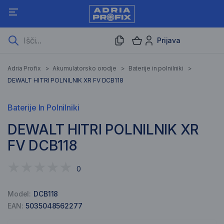
Prijava
Adria Profix
>
Akumulatorsko orodje
>
Baterije in polnilniki
>
DEWALT HITRI POLNILNIK XR FV DCB118
Baterije In Polnilniki
DEWALT HITRI POLNILNIK XR
FV DCB118
0
Model:
DCB118
EAN:
5035048562277