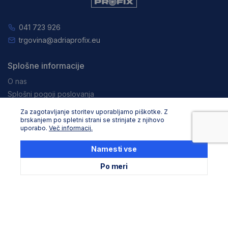
041 723 926
trgovina@adriaprofix.eu
Splošne informacije
O nas
Splošni pogoji poslovanja
Varovanje podatkov in zasebnost
Za zagotavljanje storitev uporabljamo piškotke. Z
Zaposlitev
brskanjem po spletni strani se strinjate z njihovo
uporabo.
Več informacij.
Pravna obvestila
Namesti vse
Nakupovanje
Po meri
Dostava in načini plačila
Reklamacija in vračila
Storitev za stranke
Podaljševanje garancije Stanley