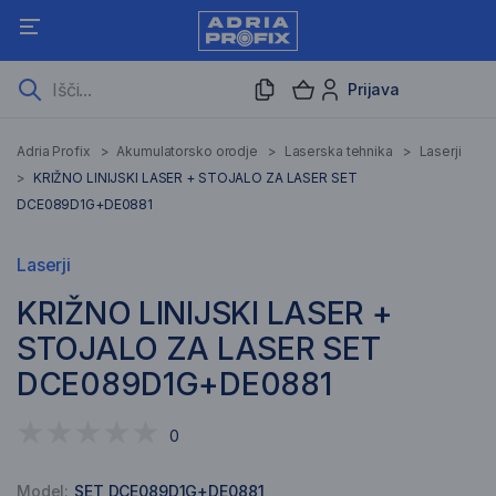
Prijava
Adria Profix
>
Akumulatorsko orodje
>
Laserska tehnika
>
Laserji
>
KRIŽNO LINIJSKI LASER + STOJALO ZA LASER SET
DCE089D1G+DE0881
Laserji
KRIŽNO LINIJSKI LASER +
STOJALO ZA LASER SET
DCE089D1G+DE0881
0
Model:
SET DCE089D1G+DE0881