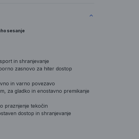
uho sesanje
nsport in shranjevanje
dporno zasnovo za hiter dostop
stavno in varno povezavo
am, za gladko in enostavno premikanje
o praznjenje tekočin
staven dostop in shranjevanje