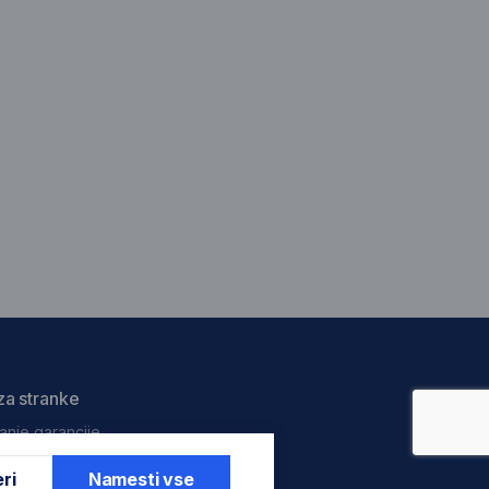
za stranke
anje garancije
ri
Namesti vse
anje garancije