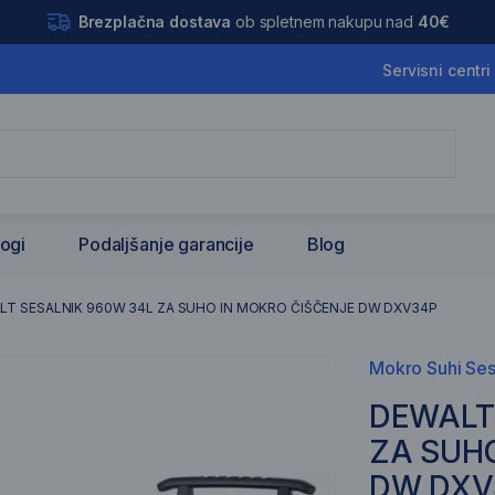
Brezplačna dostava
ob spletnem nakupu nad
40€
Servisni centri
logi
Podaljšanje garancije
Blog
LT SESALNIK 960W 34L ZA SUHO IN MOKRO ČIŠČENJE DW DXV34P
Mokro Suhi Ses
DEWALT
ZA SUH
DW DXV