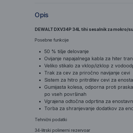
Opis
DEWALT DXV34P 34L tihi sesalnik za mokro/s
Posebne funkcije
50 % tišje delovanje
Ovijanje napajalnega kabla za hiter tra
Veliko stikalo za vklop/izklop z vodoo
Trak za cev za priročno navijanje cevi
Sistem za hitro pritrditev cevi za eno
Gumijasta kolesa, odporna proti prask
po vseh površinah
Vgrajena odtočna odprtina za enostavn
Torba za shranjevanje dodatkov za eno
Tehnični podatki
34-litrski polimerni rezervoar