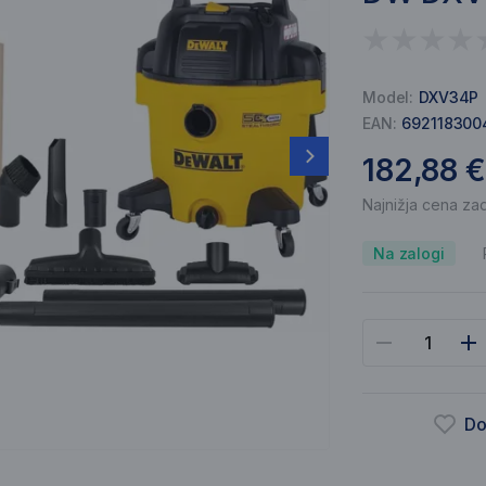
Model:
DXV34P
EAN:
692118300
182,88 €
Najnižja cena zad
Na zalogi
Do