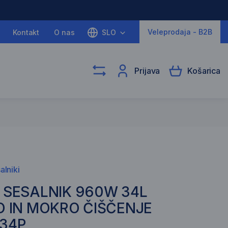
Veleprodaja - B2B
Kontakt
O nas
SLO
Prijava
Košarica
alniki
 SESALNIK 960W 34L
O IN MOKRO ČIŠČENJE
34P