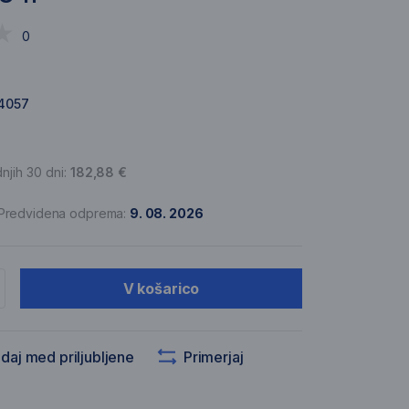
0
4057
njih 30 dni:
182,88 €
Predvidena odprema:
9. 08. 2026
V košarico
daj med priljubljene
Primerjaj