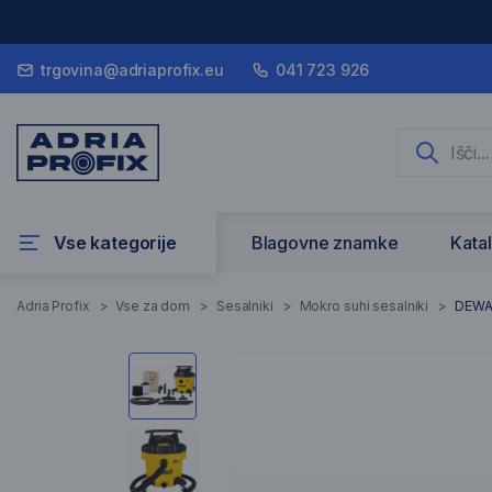
trgovina@adriaprofix.eu
041 723 926
Vse kategorije
Blagovne znamke
Kata
Adria Profix
>
Vse za dom
>
Sesalniki
>
Mokro suhi sesalniki
>
DEWA