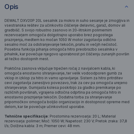
Opis
DEWALT DXV20P 20L sesalnik za mokro in suho sesanje je zmogljiva in
vsestranska rešitev za učinkovito čiščenje delavnic, garaž, domov ali
gradbišč. S svojo robustno zasnovo in 20-litrskim polimernim
rezervoarjem omogoča dolgotrajno uporabo brez pogostega
praznjenja, medtem ko močan 1050 W motor zagotavlja odlično
sesalno moč za odstranjevanje tekočin, prahu in večjih nečistoč.
Posebna funkcija pihanja omogoča hitro preobrazbo sesalnika v
pihalnik, kar povečuje njegovo uporabnost pri čiščenju zunanjih površin
ali težko dostopnih mest.
Praktična zasnova vključuje trpežen ročaj z navijalcem kabla, ki
omogoča enostavno shranjevanje, ter velik vodoodporen gumb za
vklop in izklop za hitro in varno upravljanje. Sistem za hitro pritrditev
cevi zagotavlja zanesljivo povezavo, trak za cev pa omogoča urejeno
shranjevanje. Gumijasta kolesa poskrbijo za gladko premikanje po
različnih površinah, vgrajena odtočna odprtina pa omogoča hitro in
enostavno praznjenje tekočin. Dodatna torba za shranjevanje
pripomočkov omogoča boljšo organizacijo in dostopnost opreme med
delom, kar še povečuje učinkovitost uporabe.
Tehnične specifikacije
: Prostornina rezervoarja: 20 L; Material
rezervoarja: polimer; Moč: 1050 W; Napetost: 230 V; Pretok zraka: 37,8
l/s; Dolžina kabla: 3 m; Premer cevi: 48 mm.