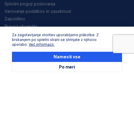
Splošni pogoji poslovanja
Varovanje podatkov in zasebnost
Zaposlitev
Pravna obvestila
Za zagotavljanje storitev uporabljamo piškotke. Z
Nakupovanje
brskanjem po spletni strani se strinjate z njihovo
uporabo.
Več informacij.
Dostava in načini plačila
Reklamacija in vračila
Namesti vse
Po meri
Storitev za stranke
Podaljševanje garancije Stanley
Podaljševanje garancije Dewalt
Servisni in zbirni centri
Seznam uradnih servisov
Družite se z nami