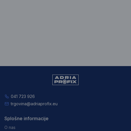
041 723 926
trgovina@adriaprofix.eu
Splošne informacije
O nas