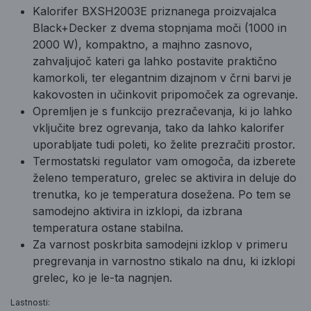
Kalorifer BXSH2003E priznanega proizvajalca
Black+Decker z dvema stopnjama moči (1000 in
2000 W), kompaktno, a majhno zasnovo,
zahvaljujoč kateri ga lahko postavite praktično
kamorkoli, ter elegantnim dizajnom v črni barvi je
kakovosten in učinkovit pripomoček za ogrevanje.
Opremljen je s funkcijo prezračevanja, ki jo lahko
vključite brez ogrevanja, tako da lahko kalorifer
uporabljate tudi poleti, ko želite prezračiti prostor.
Termostatski regulator vam omogoča, da izberete
želeno temperaturo, grelec se aktivira in deluje do
trenutka, ko je temperatura dosežena. Po tem se
samodejno aktivira in izklopi, da izbrana
temperatura ostane stabilna.
Za varnost poskrbita samodejni izklop v primeru
pregrevanja in varnostno stikalo na dnu, ki izklopi
grelec, ko je le-ta nagnjen.
Lastnosti: