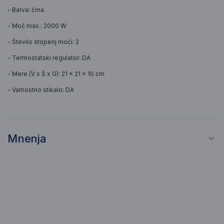
- Barva: črna
- Moč max.: 2000 W
- Število stopenj moči: 2
- Termostatski regulator: DA
- Mere (V x Š x G): 21 × 21 × 10 cm
- Varnostno stikalo: DA
Mnenja