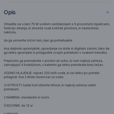
Opis
Ohladite se s tem 75 W vodnim ventilatorjem s 5 prozornimi lopaticami,
funkcijo nihanja, ki doseže vsak kotiček prostora, in nastavitvijo
naklona,
​​da ga usmerite točno tam, kjer ga potrebujete.
Ima daljinski upravljalnik, upravljanje na dotik in digitalni zaslon, tako da
ga lahko upravljate in prilagodite svojim potrebam v vsakem trenutku.
Preprosto ga premaknite v prostor ali sobo, ki vam najbolj ustreza,
zahvaljujoč 4 koleščkom, s katerimi ga lahko premikate brez težav.
VODNO HLAJENJE: največ 220 ml/h vode, ki se lahko po potrebi
prilagodi. Ima 2 litrski rezervoar za vodo.
3 HITROSTI: kadar koli izberite hitrost, ki najbolj ustreza vašim
potrebam.
2 NAMENA: standardni in nočni.
ČASOVNIK: do 12 ur
Lastnosti: