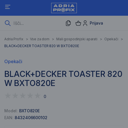
Prijava
Adria Profix
>
Vse za dom
>
Mali gospodinjski aparati
>
Opekači
>
BLACK+DECKER TOASTER 820 W BXTO820E
Opekači
BLACK+DECKER TOASTER 820
W BXTO820E
0
Model:
BXTO820E
EAN:
8432406600102