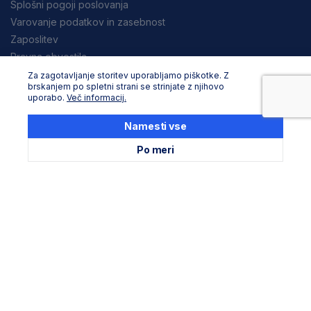
Splošni pogoji poslovanja
Varovanje podatkov in zasebnost
Zaposlitev
Pravna obvestila
Za zagotavljanje storitev uporabljamo piškotke. Z
Nakupovanje
brskanjem po spletni strani se strinjate z njihovo
uporabo.
Več informacij.
Dostava in načini plačila
Reklamacija in vračila
Namesti vse
Po meri
Storitev za stranke
Podaljševanje garancije Stanley
Podaljševanje garancije Dewalt
Servisni in zbirni centri
Seznam uradnih servisov
Družite se z nami