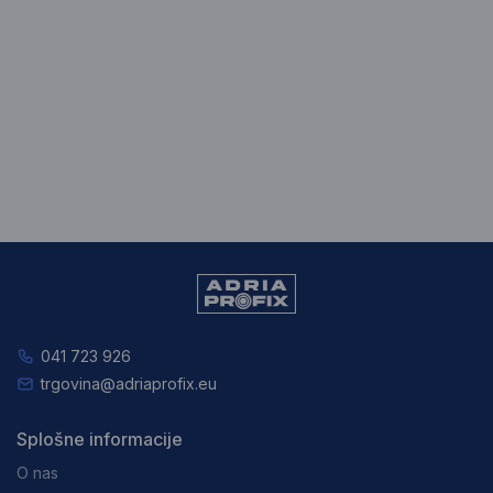
041 723 926
trgovina@adriaprofix.eu
Splošne informacije
O nas