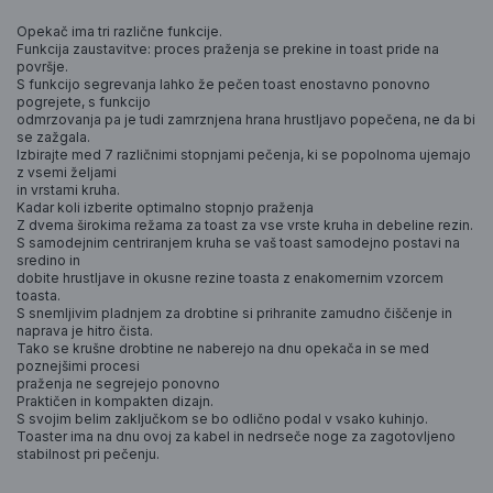
Opekač ima tri različne funkcije.
Funkcija zaustavitve: proces praženja se prekine in toast pride na
površje.
S funkcijo segrevanja lahko že pečen toast enostavno ponovno
pogrejete, s funkcijo
odmrzovanja pa je tudi zamrznjena hrana hrustljavo popečena, ne da bi
se zažgala.
Izbirajte med 7 različnimi stopnjami pečenja, ki se popolnoma ujemajo
z vsemi željami
in vrstami kruha.
Kadar koli izberite optimalno stopnjo praženja
Z dvema širokima režama za toast za vse vrste kruha in debeline rezin.
S samodejnim centriranjem kruha se vaš toast samodejno postavi na
sredino in
dobite hrustljave in okusne rezine toasta z enakomernim vzorcem
toasta.
S snemljivim pladnjem za drobtine si prihranite zamudno čiščenje in
naprava je hitro čista.
Tako se krušne drobtine ne naberejo na dnu opekača in se med
poznejšimi procesi
praženja ne segrejejo ponovno
Praktičen in kompakten dizajn.
S svojim belim zaključkom se bo odlično podal v vsako kuhinjo.
Toaster ima na dnu ovoj za kabel in nedrseče noge za zagotovljeno
stabilnost pri pečenju.