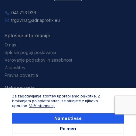
041 723 926
trgovina@adriaprofix.eu
Splošne informacije
O nas
Splošni pogoji poslovanja
Varovanje podatkov in zasebnost
Zaposlitev
Pravna obvestila
Nakupovanje
Za zagotavljanje storitev uporabljamo piškotke. Z
Dostava in načini plačila
brskanjem po spletni strani se strinjate z njihovo
Reklamacija in vračila
uporabo.
Več informacij.
Storitev za stranke
Namesti vse
Podaljševanje garancije Stanley
Po meri
Podaljševanje garancije Dewalt