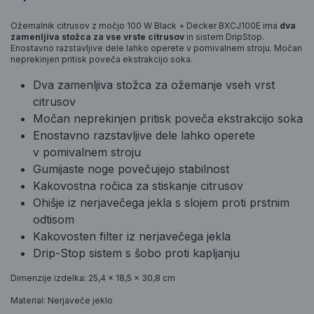
Ožemalnik citrusov z močjo 100 W Black + Decker BXCJ100E ima
dva
zamenljiva stožca za vse vrste citrusov
in sistem DripStop.
Enostavno razstavljive dele lahko operete v pomivalnem stroju. Močan
neprekinjen pritisk poveča ekstrakcijo soka.
Dva zamenljiva stožca za ožemanje vseh vrst
citrusov
Močan neprekinjen pritisk poveča ekstrakcijo soka
Enostavno razstavljive dele lahko operete
v pomivalnem stroju
Gumijaste noge povečujejo stabilnost
Kakovostna ročica za stiskanje citrusov
Ohišje iz nerjavečega jekla s slojem proti prstnim
odtisom
Kakovosten filter iz nerjavečega jekla
Drip-Stop sistem s šobo proti kapljanju
Dimenzije izdelka: 25,4 x 18,5 x 30,8 cm
Material: Nerjaveče jeklo