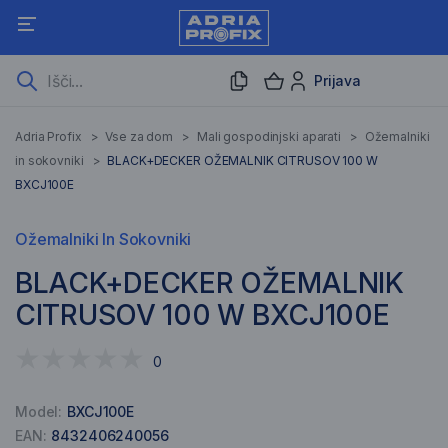
Prijava
Adria Profix
>
Vse za dom
>
Mali gospodinjski aparati
>
Ožemalniki
in sokovniki
>
BLACK+DECKER OŽEMALNIK CITRUSOV 100 W
BXCJ100E
Ožemalniki In Sokovniki
BLACK+DECKER OŽEMALNIK
CITRUSOV 100 W BXCJ100E
0
Model:
BXCJ100E
EAN:
8432406240056